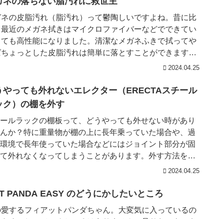
ガネの落ちない脂汚れに救世主
ガネの皮脂汚れ（脂汚れ）って鬱陶しいですよね。昔に比
て最近のメガネ拭きはマイクロファイバーなどでできてい
とても高性能になりました。清潔なメガネふきで拭ってや
ばちょっとした皮脂汚れは簡単に落とすことができます。
それはメガネ拭きが清...
2024.04.25
うやっても外れないエレクター（ERECTAスチール
ック）の棚を外す
ールラックの棚板って、どうやっても外せない時があり
んか？特に重量物が棚の上に長年乗っていた場合や、過
環境で長年使っていた場合などにはジョイント部分が固
て外れなくなってしまうことがあります。外す方法をグ
ても「手で外れる」と...
2024.04.25
AT PANDA EASY のどうにかしたいところ
の愛するフィアットパンダちゃん。大変気に入っているの