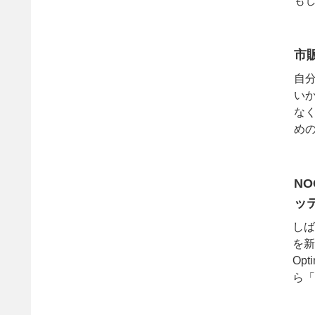
てい
市
自
い
な
め
です
NO
ッ
しば
を新
Op
ら「
ャ...