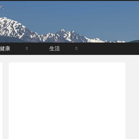
グ。
健康
生活