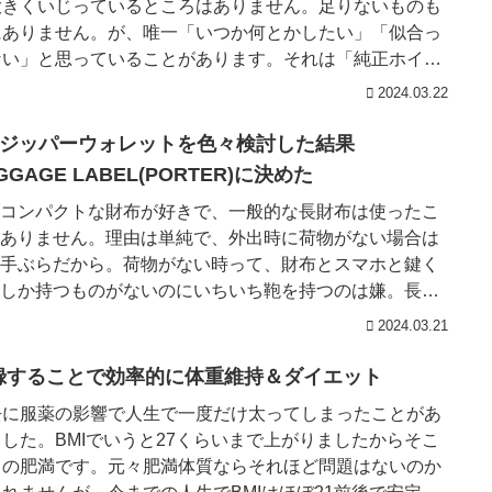
大きくいじっているところはありません。足りないものも
にありません。が、唯一「いつか何とかしたい」「似合っ
ない」と思っていることがあります。それは「純正ホイー
。まぁ悪くはないんで...
2024.03.22
字ジッパーウォレットを色々検討した結果
GGAGE LABEL(PORTER)に決めた
コンパクトな財布が好きで、一般的な長財布は使ったこ
ありません。理由は単純で、外出時に荷物がない場合は
手ぶらだから。荷物がない時って、財布とスマホと鍵く
しか持つものがないのにいちいち鞄を持つのは嫌。長財
ズボンの後ろポケット...
2024.03.21
録することで効率的に体重維持＆ダイエット
去に服薬の影響で人生で一度だけ太ってしまったことがあ
ました。BMIでいうと27くらいまで上がりましたからそこ
この肥満です。元々肥満体質ならそれほど問題はないのか
しれませんが、今までの人生でBMIはほぼ21前後で安定し