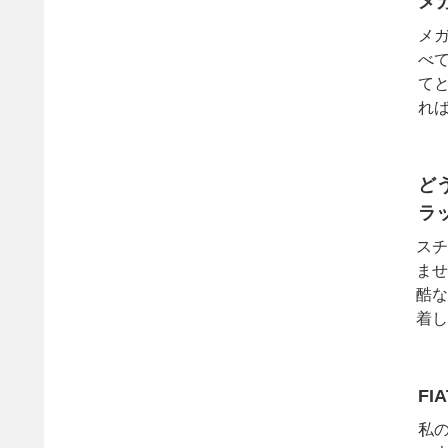
メ
メ
べ
て
れ
でも
ど
ラ
スチ
ませ
酷な
着し
グっ
FI
私