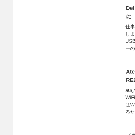
De
に
仕事
しま
US
ーの
At
RE
au
Wi
はW
るた