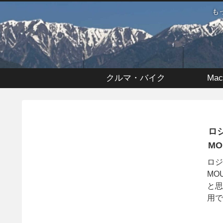
も
クルマ・バイク
Mac
ロジ
MO
ロジ
MO
と思
用で