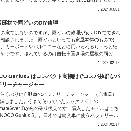
たので、その...
2024.03.01
販部材で雨どいのDIY修理
分の家ではないのですが、雨どいの修理が安くDIYでできな
か相談されました。雨どいといっても家屋本体のものでは
く、カーポートやバルコニーなどに用いられるちょっと細
のやつです。壊れているのは自転車置き場の屋根の雨どい
。簡単なレイアウ...
2024.02.17
CO Genius5 はコンパクト高機能でコスパ抜群なバ
テリーチャージャー
らくぶりに自動車のバッテリーチャージャー（充電器）
調しました。今まで使っていたテックメイトの
timate6(ver.1)からの乗り換えです。購入したモデルはこち
NOCO Genius 5」。日本では輸入車に使うバッテリーチ
2024.02.17