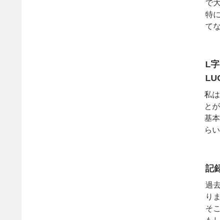
で
特
て
ル」
L
LU
私は
とが
基本
らい
布を
記
過
り
そ
も