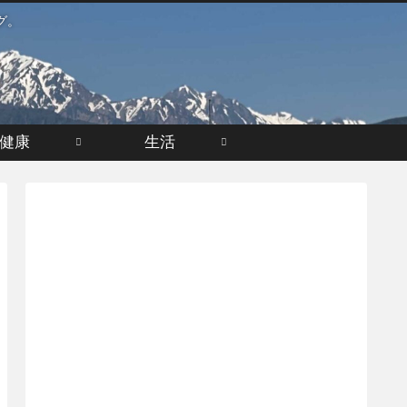
グ。
健康
生活