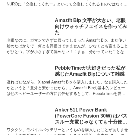
NUROに「交換してくれー」といって交換してくれるものではなく、
NUROスマートライフという...
Amazfit Bip 文字が大きい、老眼
向けウォッチフェイスを作ってみ
た
老眼なのに、ガマンできずに買ってしまった Amazfit Bip。まだ使い
始めたばかりで、何とも評価はできませんが、少なくとも言えること
がひとつ。字が小さすぎて読めない！！まぁ、分かっていたことなん
ですが…。それなら作ってしまえ！ということ...
PebbleTimeが大好きだった私が
感じたAmazfit Bipについて雑感
遅ればせながら、Xiaomi Amazfit Bip を購入しました。なぜ購入した
かというと「意外と安かったから」。Amazfit Bipの基本的レビュー
は他のヘビーユーザーの方にお任せするとして、PebbleTimeを愛し
てやまなかった私...
Anker 511 Power Bank
(PowerCore Fusion 30W) はパス
スルー充電じゃなくても十分便利
なモバイルバッテリー
ワタクシ、モバイルバッテリーというものを購入したことがありませ