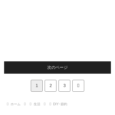
次のページ
次
1
2
3
へ
ホーム
生活
DIY･節約