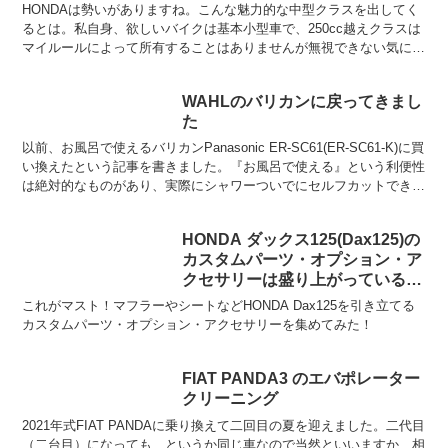
HONDAは勢いがありますね。こんな魅力的な中型クラスを出してく
るとは。私自身、欲しいバイクは基本小型車で、250cc越えクラスは
マイルールによって所有することはありませんが無視できない気にな
る存在ですよ。このデザインで国産、しかも普通免許...
WAHLのバリカンに戻ってきまし
た
以前、お風呂で使えるバリカンPanasonic ER-SC61(ER-SC61-K)に買
い換えたという記事を書きました。『お風呂で使える』という利便性
は絶対的なものがあり、実際にシャワーついでにセルフカットできる
のはとっても便利です。後片付...
HONDA ダックス125(Dax125)の
カスタムパーツ・オプション・ア
クセサリーは盛り上がっているの
か
これがマスト！マフラーやシートなどHONDA Dax125を引き立てる
カスタムパーツ・オプション・アクセサリーを集めてみた！
FIAT PANDA3 のエバポレーター
クリーニング
2021年式FIAT PANDAに乗り換えて二回目の夏を迎えました。二代目
（二台目）になっても、というか同じ車なので当然といいますか、相