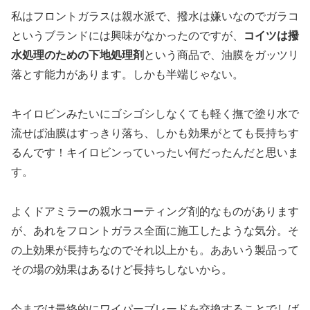
私はフロントガラスは親水派で、撥水は嫌いなのでガラコ
というブランドには興味がなかったのですが、
コイツは撥
水処理のための下地処理剤
という商品で、油膜をガッツリ
落とす能力があります。しかも半端じゃない。
キイロビンみたいにゴシゴシしなくても軽く撫で塗り水で
流せば油膜はすっきり落ち、しかも効果がとても長持ちす
るんです！キイロビンっていったい何だったんだと思いま
す。
よくドアミラーの親水コーティング剤的なものがあります
が、あれをフロントガラス全面に施工したような気分。そ
の上効果が長持ちなのでそれ以上かも。ああいう製品って
その場の効果はあるけど長持ちしないから。
今までは最終的にワイパーブレードを交換することでしば