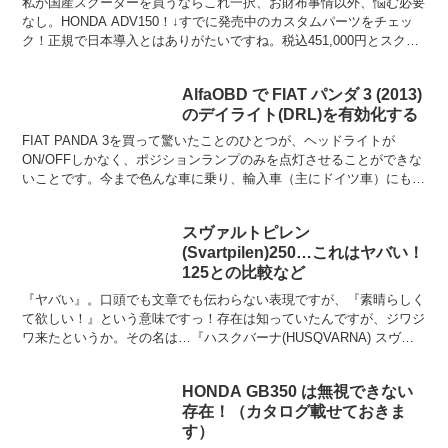
私が国産スクーターを買うならこれ一択、お財布事情以外、悩む必要
なし。HONDA ADV150！↓すでに発売中のカスタムパーツをチェッ
ク！正規で日本導入とはありがたいですね。税込451,000円とスクー
ターにしては強気な値付けが気になりますが...
AlfaOBD で FIAT パンダ 3 (2013)
のデイライト(DRL)を有効化する
FIAT PANDA 3を買って驚いたことのひとつが、ヘッドライトが
ON/OFFしかなく、ポジションランプのみを点灯させることができな
いことです。今まで色んな車に乗り、輸入車（主にドイツ車）にも何
台か乗ってきましたが、このような仕様の車が存...
スヴァルトピレン
(Svartpilen)250…これはヤバい！
125との比較など
『ヤバい』。口頭でも文章でも伝わらない表現ですが、『素晴らしく
て欲しい！』という意味ですっ！存在は知っていたんですが、ジワジ
ワ来たというか。その名は…『ハスクバーナ(HUSQVARNA) スヴァ
ルトピレン(SVARTPILEN) 250』！...
HONDA GB350 は無視できない
存在！（カタログ載せておきま
す）