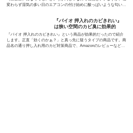
変わらず湿気の多い日のエアコンの付け始めに酸っぱいような匂いが
し始めました。先代のPANDAでもエアコン...
『バイオ 押入れのカビきれい』
は狭い空間のカビ臭に効果的
『バイオ 押入れのカビきれい』という商品が効果的だったので紹介
します。正直「効くのかぁ？」と真っ先に疑うタイプの商品です。商
品名の通り押し入れ用のカビ対策商品で、Amazonのレビューなどを
読むと分かるのですが、発生してしまったカビを強力に...