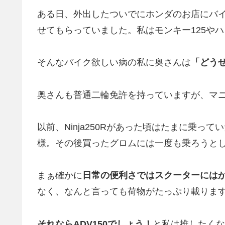
ある日、外出したついでにホンダのお店にバ
せてもらっていました。私はモンキー125や
そんなバイク欲しい病の私に奥さんは
「どう
奥さんも普通二輪免許を持っていますが、マ
以前、Ninja250Rがあった頃はたまに乗
様。その後買ったグロムには一度も乗ろうと
まぁ確かに
日常の便利さではスクーターには
なく、なんと言っても荷物がたっぷり載りま
それならADV150でしょう！
と私は推したくな