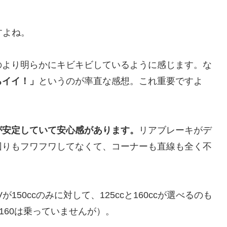
すよね。
のより明らかにキビキビしているように感じます。な
ちイイ！」
というのが率直な感想。これ重要ですよ
が安定していて安心感があります。
リアブレーキがデ
回りもフワフワしてなくて、コーナーも直線も全く不
50ccのみに対して、125ccと160ccが選べるのも
160は乗っていませんが）。