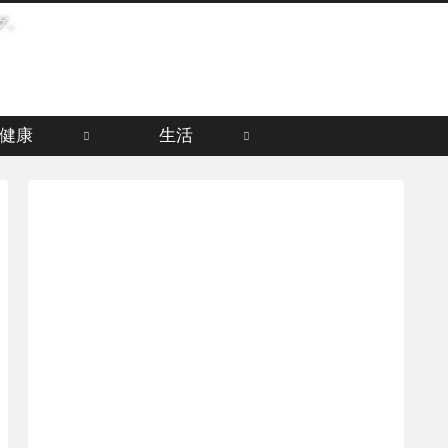
グ。
健康
生活