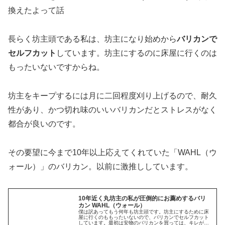
長らく坊主頭である私は、坊主になり始めから
バリカンで
セルフカット
しています。坊主にするのに床屋に行くのは
もったいないですからね。
坊主をキープするには月に二回程度刈り上げるので、耐久
性があり、かつ切れ味のいいバリカンだとストレスがなく
都合が良いのです。
その要望に今まで10年以上応えてくれていた「WAHL（ウ
ォール）」のバリカン。以前に激推ししています。
10年近く丸坊主の私が圧倒的にお薦めするバリ
カン WAHL（ウォール）
僕は訳あってもう何年も坊主頭です。坊主にするために床
屋に行くのももったいないので、バリカンでセルフカット
しています。最初は安物のバリカンを買っては、キレが悪