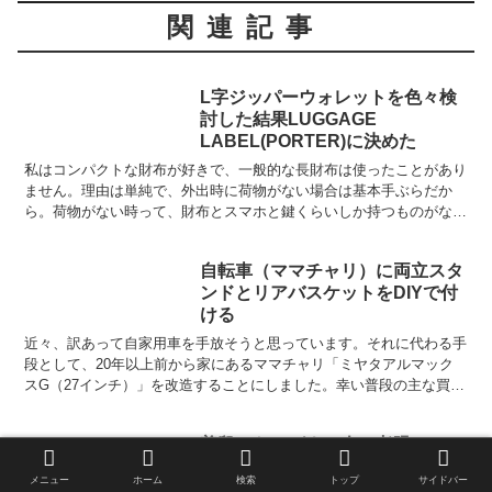
関連記事
L字ジッパーウォレットを色々検
討した結果LUGGAGE
LABEL(PORTER)に決めた
私はコンパクトな財布が好きで、一般的な長財布は使ったことがあり
ません。理由は単純で、外出時に荷物がない場合は基本手ぶらだか
ら。荷物がない時って、財布とスマホと鍵くらいしか持つものがない
のにいちいち鞄を持つのは嫌。長財布をズボンの後ろポケット...
自転車（ママチャリ）に両立スタ
ンドとリアバスケットをDIYで付
ける
近々、訳あって自家用車を手放そうと思っています。それに代わる手
段として、20年以上前から家にあるママチャリ「ミヤタアルマック
スG（27インチ）」を改造することにしました。幸い普段の主な買い
もの先は自転車圏内にあるので、あとは積載能力を上げて...
普段からメガネの人の老眼には、
跳ね上げ式老眼鏡が便利なんじゃ
メニュー
ホーム
検索
トップ
サイドバー
ないか