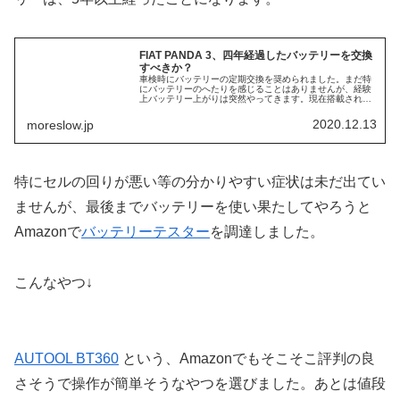
FIAT PANDA 3、四年経過したバッテリーを交換
すべきか？
車検時にバッテリーの定期交換を奨められました。まだ特
にバッテリーのへたりを感じることはありませんが、経験
上バッテリー上がりは突然やってきます。現在搭載されて
いるバッテリーは、中古車を購入時に新品交換してもらっ
た純正品ですが、4年以上経ちます...
2020.12.13
moreslow.jp
特にセルの回りが悪い等の分かりやすい症状は未だ出てい
ませんが、最後までバッテリーを使い果たしてやろうと
Amazonで
バッテリーテスター
を調達しました。
こんなやつ↓
AUTOOL BT360
という、Amazonでもそこそこ評判の良
さそうで操作が簡単そうなやつを選びました。あとは値段