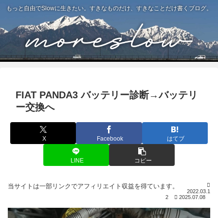
もっと自由でSlowに生きたい。すきなものだけ、すきなことだけ書くブログ。
FIAT PANDA3 バッテリー診断→バッテリ
ー交換へ
X
Facebook
はてブ
LINE
コピー
2022.03.1
2
2025.07.08