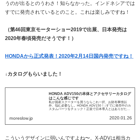
うのが出るとのうわさ！知らなかった。インドネシアでは
すでに発売されているとのこと。これは楽しみですね！
（第46回東京モーターショー2019で出展、日本発売は
2020年春頃発売だそうです！）
HONDAから正式発表！2020年2月14日国内発売ですね！
↓カタログもらいました！
HONDA ADV150の本体とアクセサリーカタログ
はこんな感じです
私が国産スクーターを買うならこれ一択、お財布事情以
外、悩む必要なし。HONDA ADV150！↓すでに発売中のカ
スタムパーツをチェック！正規で日本導入とはありがたい
ですね。税込451,000円とスクーターにしては強気な値付
けが気になりますが...
2020.01.26
moreslow.jp
こういうデザインに弱いんですよね〜。X-ADVは相当カ