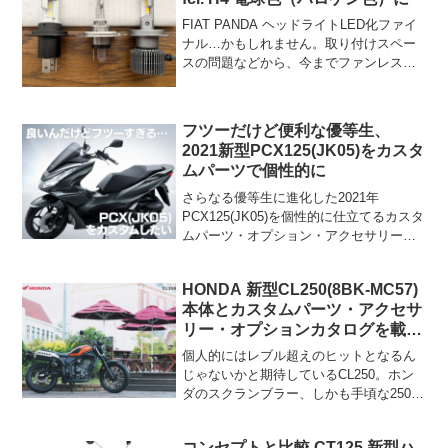
FIAT PANDA ヘッドライトLED化ファイ
ナル…かもしれません。取り付けスペー
スの問題などから、今までファンレス・
ポン付けにこだわってきましたが、明る
さや色味など「ポン付けの限界」とどこ
かで妥協してきました。明るいLEDはコ
フツーだけど便利な優等生、
ントローラ...
2021新型PCX125(JK05)をカスタ
ムパーツで個性的に
さらなる優等生に進化した2021年
PCX125(JK05)を個性的に仕立てるカスタ
ムパーツ・オプション・アクセサリーを
調べてみました。
HONDA 新型CL250(8BK-MC57)
本体とカスタムパーツ・アクセサ
リー・オプションカタログを載せ
ておきます
個人的にはレブル超えのヒットとなるん
じゃないかと期待しているCL250。ホン
ダのスクランブラー、しかも手頃な250cc
ということで注目度も高いと思います。
レブルベースとはいえ、全く違うバイク
コンセプトと比較 CT125 新型ハ