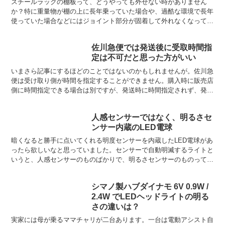
スチールラックの棚板って、どうやっても外せない時がありません
か？特に重量物が棚の上に長年乗っていた場合や、過酷な環境で長年
使っていた場合などにはジョイント部分が固着して外れなくなってし
まうことがあります。外す方法をググっても「手で外れる」と...
佐川急便では発送後に受取時間指
定は不可だと思った方がいい
いまさら記事にするほどのことではないのかもしれませんが。佐川急
便は受け取り側が時間を指定することができません。購入時に販売店
側に時間指定できる場合は別ですが、発送時に時間指定されず、発送
後に受け取る側が時間を指定することはできません。佐川急...
人感センサーではなく、明るさセ
ンサー内蔵のLED電球
暗くなると勝手に点いてくれる明度センサーを内蔵したLED電球があ
ったら欲しいなと思っていました。センサーで自動明滅するライトと
いうと、人感センサーのものばかりで、明るさセンサーのものってあ
まりないんですよね。確かに、よく考えてみれば、周囲が...
シマノ製ハブダイナモ 6V 0.9W /
2.4W でLEDヘッドライトの明る
さの違いは？
実家には母が乗るママチャリが二台あります。一台は電動アシスト自