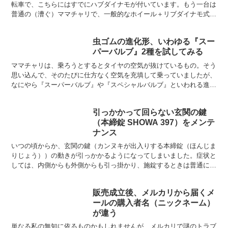
転車で、こちらにはすでにハブダイナモが付いています。もう一台は
普通の（漕ぐ）ママチャリで、一般的なホイール＋リブダイナモ式で
すが、今回こちらにもハブダイナモを付けたいと思います。...
虫ゴムの進化形、いわゆる『スー
パーバルブ』2種を試してみる
ママチャリは、乗ろうとするとタイヤの空気が抜けているもの。そう
思い込んで、そのたびに仕方なく空気を充填して乗っていましたが、
なにやら『スーパーバルブ』や『スペシャルバルブ』といわれる進化
した虫ゴムを使うと空気が抜けにくいという話を聞きました...
引っかかって回らない玄関の鍵
（本締錠 SHOWA 397）をメンテ
ナンス
いつの頃からか、玄関の鍵（カンヌキが出入りする本締錠（ほんじま
りじょう））の動きが引っかかるようになってしまいました。症状と
しては、内側からも外側からも引っ掛かり、施錠するときは普通に動
くが解錠の際に引っ掛かりがある。一度引っ掛かると施錠状...
販売成立後、メルカリから届くメ
ールの購入者名（ニックネーム）
が違う
単なる私の無知に依るものかもしれませんが、メルカリで謎のトラブ