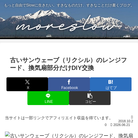
もっと自由でSlowに生きたい。すきなものだけ、すきなことだけ書くブログ。
古いサンウェーブ（リクシル）のレンジフ
ード、換気扇部分だけDIY交換
X
Facebook
はてブ
LINE
コピー
2018.10.2
0
2026.06.21