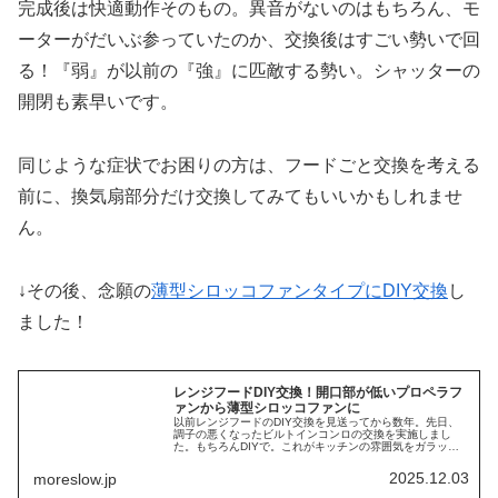
完成後は快適動作そのもの。異音がないのはもちろん、モ
ーターがだいぶ参っていたのか、交換後はすごい勢いで回
る！『弱』が以前の『強』に匹敵する勢い。シャッターの
開閉も素早いです。
同じような症状でお困りの方は、フードごと交換を考える
前に、換気扇部分だけ交換してみてもいいかもしれませ
ん。
↓その後、念願の
薄型シロッコファンタイプにDIY交換
し
ました！
レンジフードDIY交換！開口部が低いプロペラフ
ァンから薄型シロッコファンに
以前レンジフードのDIY交換を見送ってから数年。先日、
調子の悪くなったビルトインコンロの交換を実施しまし
た。もちろんDIYで。これがキッチンの雰囲気をガラッと
変えるほどのプチリフォーム感で満足げだったのですが、
視線を上げると古くさい巨大フー…
2025.12.03
moreslow.jp