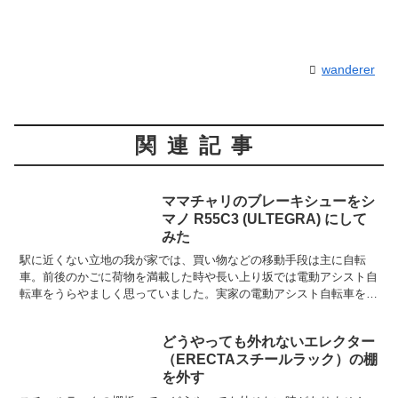
wanderer
関連記事
ママチャリのブレーキシューをシ
マノ R55C3 (ULTEGRA) にして
みた
駅に近くない立地の我が家では、買い物などの移動手段は主に自転
車。前後のかごに荷物を満載した時や長い上り坂では電動アシスト自
転車をうらやましく思っていました。実家の電動アシスト自転車を借
りた時から、その便利さに「いつか買ってやる！」と意気込ん...
どうやっても外れないエレクター
（ERECTAスチールラック）の棚
を外す