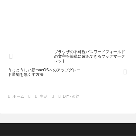
ブラウザの不可視パスワードフィールド
の文字を簡単に確認できるブックマーク
レット
うっとうしい新macOSへのアップグレー
ド通知を無くす方法
ホーム
生活
DIY･節約