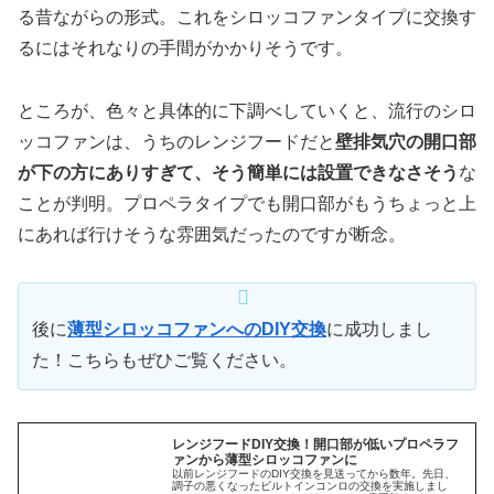
る昔ながらの形式。これをシロッコファンタイプに交換す
るにはそれなりの手間がかかりそうです。
ところが、色々と具体的に下調べしていくと、流行のシロ
ッコファンは、うちのレンジフードだと
壁排気穴の開口部
が下の方にありすぎて、そう簡単には設置できなさそう
な
ことが判明。プロペラタイプでも開口部がもうちょっと上
にあれば行けそうな雰囲気だったのですが断念。
後に
薄型シロッコファンへのDIY交換
に成功しまし
た！こちらもぜひご覧ください。
レンジフードDIY交換！開口部が低いプロペラフ
ァンから薄型シロッコファンに
以前レンジフードのDIY交換を見送ってから数年。先日、
調子の悪くなったビルトインコンロの交換を実施しまし