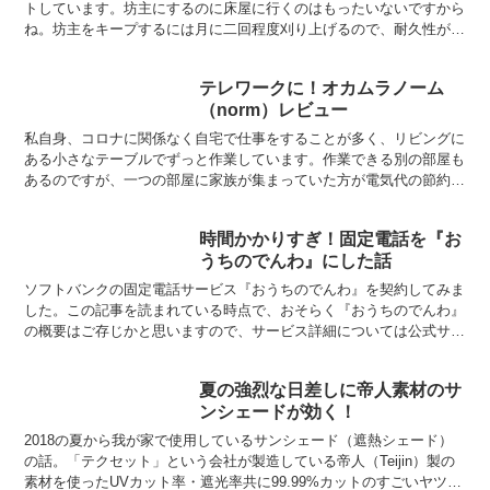
トしています。坊主にするのに床屋に行くのはもったいないですから
ね。坊主をキープするには月に二回程度刈り上げるので、耐久性があ
り、かつ切れ味のいいバリカンだとストレスがなく都合が良...
テレワークに！オカムラノーム
（norm）レビュー
私自身、コロナに関係なく自宅で仕事をすることが多く、リビングに
ある小さなテーブルでずっと作業しています。作業できる別の部屋も
あるのですが、一つの部屋に家族が集まっていた方が電気代の節約に
なるのでそうしています。特に冷暖房の稼働を一台に集中す...
時間かかりすぎ！固定電話を『お
うちのでんわ』にした話
ソフトバンクの固定電話サービス『おうちのでんわ』を契約してみま
した。この記事を読まれている時点で、おそらく『おうちのでんわ』
の概要はご存じかと思いますので、サービス詳細については公式サイ
トをご覧ください。おうちのでんわ｜ソフトバンク契約した...
夏の強烈な日差しに帝人素材のサ
ンシェードが効く！
2018の夏から我が家で使用しているサンシェード（遮熱シェード）
の話。「テクセット」という会社が製造している帝人（Teijin）製の
素材を使ったUVカット率・遮光率共に99.99%カットのすごいヤツ。