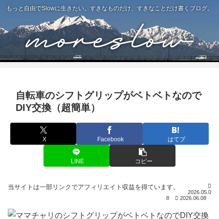
もっと自由でSlowに生きたい。すきなものだけ、すきなことだけ書くブログ。
自転車のシフトグリップがベトベトなので
DIY交換（超簡単）
X
Facebook
はてブ
LINE
コピー
2026.05.0
8
2026.06.08