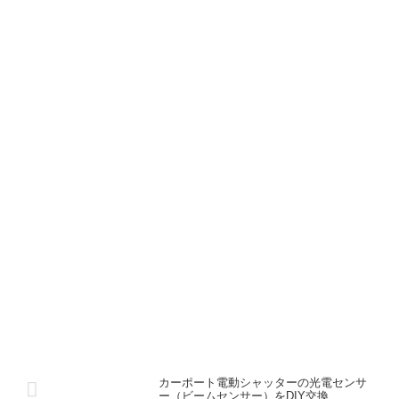
カーポート電動シャッターの光電センサ
ー（ビームセンサー）をDIY交換