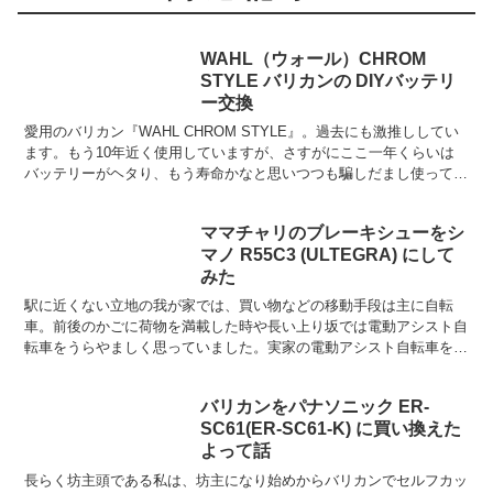
WAHL（ウォール）CHROM
STYLE バリカンの DIYバッテリ
ー交換
愛用のバリカン『WAHL CHROM STYLE』。過去にも激推ししてい
ます。もう10年近く使用していますが、さすがにここ一年くらいは
バッテリーがヘタり、もう寿命かなと思いつつも騙しだまし使ってい
ました。しかし、あまりにバッテリーがヘタりす...
ママチャリのブレーキシューをシ
マノ R55C3 (ULTEGRA) にして
みた
駅に近くない立地の我が家では、買い物などの移動手段は主に自転
車。前後のかごに荷物を満載した時や長い上り坂では電動アシスト自
転車をうらやましく思っていました。実家の電動アシスト自転車を借
りた時から、その便利さに「いつか買ってやる！」と意気込ん...
バリカンをパナソニック ER-
SC61(ER-SC61-K) に買い換えた
よって話
長らく坊主頭である私は、坊主になり始めからバリカンでセルフカッ