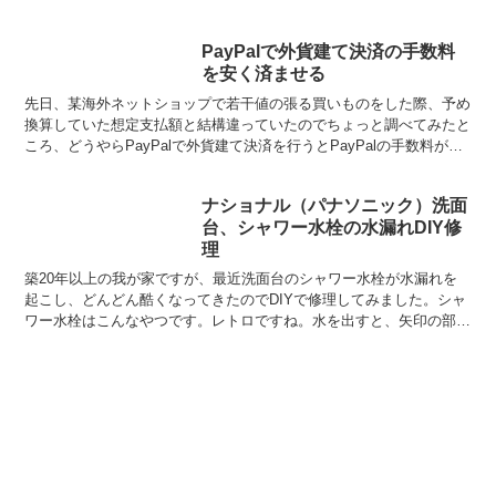
これ、本当に良いです！『UVカット率99...
PayPalで外貨建て決済の手数料
を安く済ませる
先日、某海外ネットショップで若干値の張る買いものをした際、予め
換算していた想定支払額と結構違っていたのでちょっと調べてみたと
ころ、どうやらPayPalで外貨建て決済を行うとPayPalの手数料が上
乗せされた独自レートが適用されているようです...
ナショナル（パナソニック）洗面
台、シャワー水栓の水漏れDIY修
理
築20年以上の我が家ですが、最近洗面台のシャワー水栓が水漏れを
起こし、どんどん酷くなってきたのでDIYで修理してみました。シャ
ワー水栓はこんなやつです。レトロですね。水を出すと、矢印の部分
から水が漏れ、ホースを伝って洗面台下のタンクに水が溜...