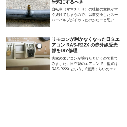
米式にするべき
布をズボンの後ろポケット...
自転車（ママチャリ）の後輪の空気がす
ぐ抜けてしまうので、以前交換したスー
パーバルブがイカレたのかなーと思い、
新しいものに交換して様子をみましたが
どうやらバルブが原因ではないようでし
た。後輪のパンク修理となると、自転車
リモコンが利かなくなった日立エ
屋に頼めばチューブ交換な...
アコン RAS-R22X の赤外線受光
部をDIY修理
実家のエアコンが壊れたというので見て
みました。日立製のエアコンで、型式は
RAS-R22X という、6畳用くらいのエアコ
ンです。2008年製で、製造から11年経過
していますが、自分で直せるものなら直
したい…。結論からいいますと、部品代
たった...