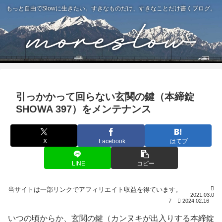
もっと自由でSlowに生きたい。すきなものだけ、すきなことだけ書くブログ。
引っかかって回らない玄関の鍵（本締錠
SHOWA 397）をメンテナンス
X
Facebook
はてブ
LINE
コピー
2021.03.0
7
2024.02.16
いつの頃からか、玄関の鍵（カンヌキが出入りする本締錠