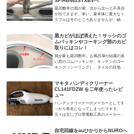
SF-HB442SYXBVへ
築20数年の我が家。次から次へと不具合
が出てきます。幸い、家本体に重大なト
ラブルは今のところありませんが、細か
な不調箇所は多くなってきます。今回は
キッチンの水栓が不調となり、今回もも
黒カビがほぼ消えた！サッシのゴ
ちろん自分で交換します。できそうなこ
ムパッキンやコーキング部のカビ
とは何でもDIYです！...
取りにはコレ！
我が家も築20数年。お風呂場や結露の多
い窓のゴムパッキンや、キッチンのコー
キング（シーリング）、タイルの目地な
どに根強く生えた黒カビに悩まされてお
りました。黒カビになる前の、赤い状
マキタ ハンディクリーナー
態、緑の状態、茶色の状態。何色であれ
CL141FDZW を二年使ったレビ
とっても気分が悪い。一応...
ュー
ハンディクリーナーのメーカーとしてす
っかり有名になってしまったマキタ。
元々は主にプロ用電動工具のメーカーで
すね。今はアマチュアの日曜大工にも人
気かと思います。マキタのハンディクリ
自宅回線をauひかりからNUROへ
ーナーはバッテリーの種類や集塵方式等