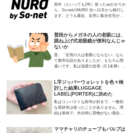
の違いで何種類か存在します...
長年（といっても2年）使ったauひかりか
ら、So-netのNURO 光へ11月から移行し
ます。どうも最近、近所に集合住宅がで
きてから夜間のレスポンスが悪くことが
多く不満に思っていました。速度という
か、反応が悪い。レイテンシっていうや
普段からメガネの人の老眼には、
つ？開通...
跳ね上げ式老眼鏡が便利なんじゃ
ないか
昔、「近視の人は老眼にならない」なん
て都市伝説がありましたが、もちろん間
違いです。私は強度の近視（0.1未満）で
すが、一般的に老眼になり始める年齢で
同じように見えづらさを感じるようにな
L字ジッパーウォレットを色々検
ったので、近視だからといってなりにく
討した結果LUGGAGE
いということもなさそ...
LABEL(PORTER)に決めた
私はコンパクトな財布が好きで、一般的
な長財布は使ったことがありません。理
由は単純で、外出時に荷物がない場合は
基本手ぶらだから。荷物がない時って、
財布とスマホと鍵くらいしか持つものが
ママチャリのチューブもバルブは
ないのにいちいち鞄を持つのは嫌。長財