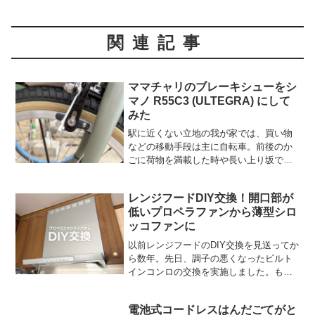
関連記事
ママチャリのブレーキシューをシ
マノ R55C3 (ULTEGRA) にして
みた
駅に近くない立地の我が家では、買い物
などの移動手段は主に自転車。前後のか
ごに荷物を満載した時や長い上り坂では
電動アシスト自転車をうらやましく思っ
ていました。実家の電動アシスト自転車
レンジフードDIY交換！開口部が
を借りた時から、その便利さに「いつか
低いプロペラファンから薄型シロ
買ってやる！」と意気込ん...
ッコファンに
以前レンジフードのDIY交換を見送ってか
ら数年。先日、調子の悪くなったビルト
インコンロの交換を実施しました。もち
ろんDIYで。これがキッチンの雰囲気をガ
ラッと変えるほどのプチリフォーム感で
電池式コードレスはんだごてがと
満足げだったのですが、視線を上げると