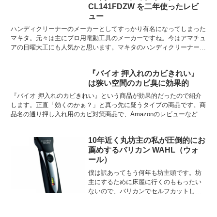
CL141FDZW を二年使ったレビ
ュー
ハンディクリーナーのメーカーとしてすっかり有名になってしまった
マキタ。元々は主にプロ用電動工具のメーカーですね。今はアマチュ
アの日曜大工にも人気かと思います。マキタのハンディクリーナーは
バッテリーの種類や集塵方式等の違いで何種類か存在します...
『バイオ 押入れのカビきれい』
は狭い空間のカビ臭に効果的
『バイオ 押入れのカビきれい』という商品が効果的だったので紹介
します。正直「効くのかぁ？」と真っ先に疑うタイプの商品です。商
品名の通り押し入れ用のカビ対策商品で、Amazonのレビューなどを
読むと分かるのですが、発生してしまったカビを強力に...
10年近く丸坊主の私が圧倒的にお
薦めするバリカン WAHL（ウォ
ール）
僕は訳あってもう何年も坊主頭です。坊
主にするために床屋に行くのももったい
ないので、バリカンでセルフカットして
います。最初は安物のバリカンを買って
は、キレが悪くなったり、故障したりで