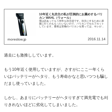
10年近く丸坊主の私が圧倒的にお薦めするバリ
カン WAHL（ウォール）
僕は訳あってもう何年も坊主頭です。坊主にするために床
屋に行くのももったいないので、バリカンでセルフカット
しています。最初は安物のバリカンを買っては、キレが悪
くなったり、故障したりで何度も買い換えていました。壊
れてしまったり充電池の寿命では仕...
2016.11.14
moreslow.jp
過去にも激推ししています。
もう10年近く使用していますが、さすがにここ一年くら
いはバッテリーがヘタり、もう寿命かなと思いつつも騙し
だまし使っていました。
しかし、あまりにバッテリーがヘタりすぎて満充電でも刈
りきれないほどに劣化してしまいました。