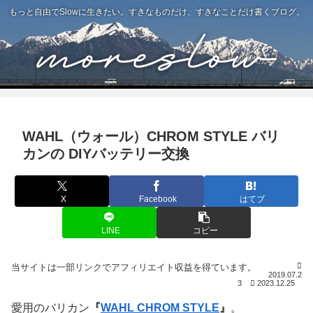
もっと自由でSlowに生きたい。すきなものだけ、すきなことだけ書くブログ。
WAHL（ウォール）CHROM STYLE バリ
カンの DIYバッテリー交換
X
Facebook
はてブ
LINE
コピー
2019.07.2
3
2023.12.25
愛用のバリカン
『
WAHL CHROM STYLE
』
。