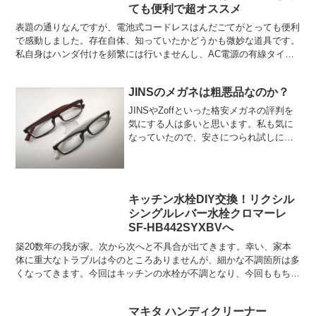
ても便利で超オススメ
古くさい巨大フー...
表題の通りなんですが、電池式コードレスはんだごてがとっても便利
で感動しました。存在自体、知っていたかどうかも微妙な道具です。
私自身はハンダ付けを頻繁には行いませんし、AC電源の有線タイプ
に特に不満も感じていなかったので目に入っていなかったの...
JINSのメガネは粗悪品なのか？
JINSやZoffといった格安メガネの評判を
気にする人は多いと思います。私も気に
なっていたので、安さにつられ試しに作
ってみました。作ったのはJINSです。
Zoffは体面上の価格はJINSと同等です
が、薄型レンズを選択すると値段が跳ね
上がりま...
キッチン水栓DIY交換！リクシル
シングルレバー水栓クロマーレ
SF-HB442SYXBVへ
築20数年の我が家。次から次へと不具合が出てきます。幸い、家本
体に重大なトラブルは今のところありませんが、細かな不調箇所は多
くなってきます。今回はキッチンの水栓が不調となり、今回ももちろ
ん自分で交換します。できそうなことは何でもDIYです！...
マキタ ハンディクリーナー