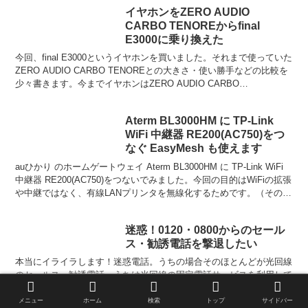
イヤホンをZERO AUDIO
CARBO TENOREからfinal
E3000に乗り換えた
今回、final E3000というイヤホンを買いました。それまで使っていた
ZERO AUDIO CARBO TENOREとの大きさ・使い勝手などの比較を
少々書きます。今までイヤホンはZERO AUDIO CARBO
TENORE（カルボ テ...
Aterm BL3000HM に TP-Link
WiFi 中継器 RE200(AC750)をつ
なぐ EasyMesh も使えます
auひかり のホームゲートウェイ Aterm BL3000HM に TP-Link WiFi
中継器 RE200(AC750)をつないでみました。今回の目的はWiFiの拡張
や中継ではなく、有線LANプリンタを無線化するためです。（そのた
めに...
迷惑！0120・0800からのセール
ス・勧誘電話を撃退したい
本当にイライラします！迷惑電話。うちの場合そのほとんどが光回線
のセールス・勧誘電話。うちは光回線の固定電話サービスを利用して
いますが、この番号宛てに頻繁にかかってきます。相手は大抵うちが
nuro光を契約していることを既に知っているので、nu...
メニュー
ホーム
検索
トップ
サイドバー