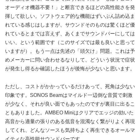
オーディオ機器不要！」と断言できるほどの高性能さを発
揮して欲しい。ソフトウェア的な機能はずいぶん詰め込ま
れている感じはしますが、サウンドそのものは驚くほど優
れているとまでは言えず、あくまでサウンドバーにしては
いい、という範囲です（このサイズでは最も良いと思って
いますが）。もう一点は先述の「頭欠け」問題。これは予
めメーカーに問い合わせるなりして、どういう状況で症状
が発生し得るか確認したほうが後悔が少ないと思います。
ただし、コストがかかっているだけあって、死角は少ない
印象です。SONOS Beamはマイルド一辺倒な音質で刺激
が少なく、それが良い面でもあったのですが裏目に出るこ
ともありました。AMBEO Miniはクリアでエッジの効いた
高音から適量の張りのある低音を混濁なく繋がりよく再現
してくれ、どんなソースも気持ちよく再生できるオールマ
イティな高性能サウンドバーです。