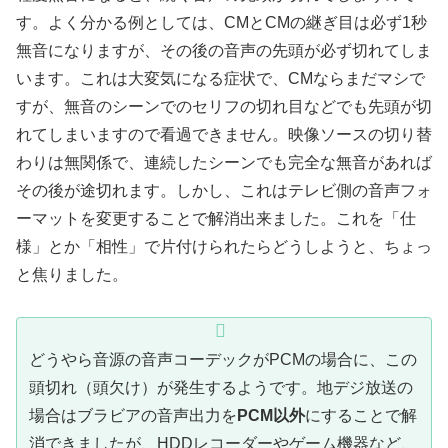
す。よく分かる例としては、CMとCMの継ぎ目は必ず1秒
無音になりますが、その後の音声の先頭が必ず切れてしま
います。これは大変気になる症状で、CMならまだマシで
すが、無音のシーンでのセリフの切れ目などでも先頭が切
れてしまいますので看過できません。映像ソースの切り替
わりは無関係で、連続したシーンでも完全な無音があれば
その後が途切れます。しかし、これはテレビ側の音声フォ
ーマットを変更することで解消出来ました。これを「仕
様」とか「相性」で片付けられたらどうしようと、ちょっ
と焦りました。
どうやら音源の音声コーデックがPCMの場合に、この
頭切れ（頭欠け）が発生するようです。地デジ放送の
場合はブラビアの音声出力を
PCM以外
にすることで解
消できましたが、HDDレコーダーやゲーム機器など、