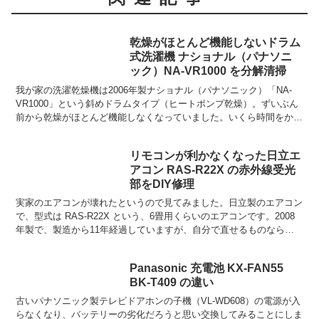
乾燥がほとんど機能しないドラム
式洗濯機 ナショナル（パナソニ
ック）NA-VR1000 を分解清掃
我が家の洗濯乾燥機は2006年製ナショナル（パナソニック）「NA-
VR1000」という斜めドラムタイプ（ヒートポンプ乾燥）。ずいぶん
前から乾燥がほとんど機能しなくなっていました。いくら時間をかけ
て乾燥させても今ひとつ湿った感じにしかなりませ...
リモコンが利かなくなった日立エ
アコン RAS-R22X の赤外線受光
部をDIY修理
実家のエアコンが壊れたというので見てみました。日立製のエアコン
で、型式は RAS-R22X という、6畳用くらいのエアコンです。2008
年製で、製造から11年経過していますが、自分で直せるものなら直
したい…。結論からいいますと、部品代たった...
Panasonic 充電池 KX-FAN55
BK-T409 の違い
古いパナソニック製テレビドアホンの子機（VL-WD608）の電源が入
らなくなり、バッテリーの劣化だろうと思い交換してみることにしま