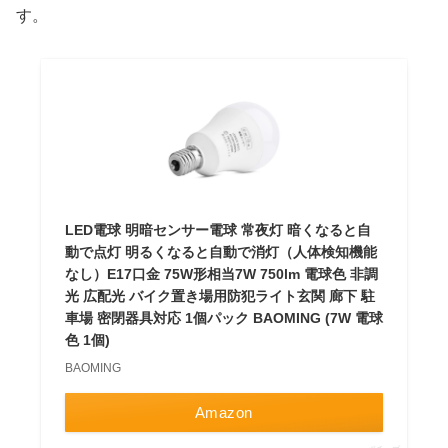
す。
LED電球 明暗センサー電球 常夜灯 暗くなると自
動で点灯 明るくなると自動で消灯（人体検知機能
なし）E17口金 75W形相当7W 750lm 電球色 非調
光 広配光 バイク置き場用防犯ライト玄関 廊下 駐
車場 密閉器具対応 1個パック BAOMING (7W 電球
色 1個)
BAOMING
Amazon