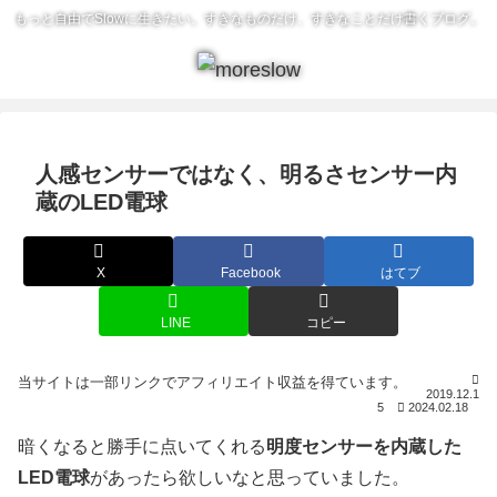
もっと自由でSlowに生きたい。すきなものだけ、すきなことだけ書くブログ。
人感センサーではなく、明るさセンサー内
蔵のLED電球
X
Facebook
はてブ
LINE
コピー
2019.12.1
5
2024.02.18
暗くなると勝手に点いてくれる
明度センサーを内蔵した
LED電球
があったら欲しいなと思っていました。