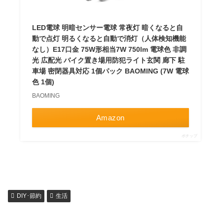
LED電球 明暗センサー電球 常夜灯 暗くなると自
動で点灯 明るくなると自動で消灯（人体検知機能
なし）E17口金 75W形相当7W 750lm 電球色 非調
光 広配光 バイク置き場用防犯ライト玄関 廊下 駐
車場 密閉器具対応 1個パック BAOMING (7W 電球
色 1個)
BAOMING
Amazon
ポチップ
DIY･節約
生活