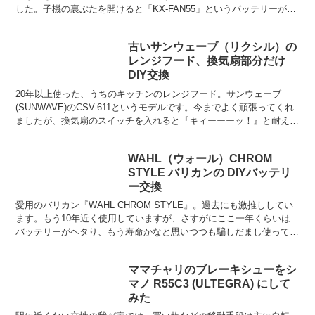
した。子機の裏ぶたを開けると「KX-FAN55」というバッテリーが使
われており、本体にもこのKX-FAN55を...
古いサンウェーブ（リクシル）の
レンジフード、換気扇部分だけ
DIY交換
20年以上使った、うちのキッチンのレンジフード。サンウェーブ
(SUNWAVE)のCSV-611というモデルです。今までよく頑張ってくれ
ましたが、換気扇のスイッチを入れると『キィーーーッ！』と耐えら
れない音を発するようになってきました。この音...
WAHL（ウォール）CHROM
STYLE バリカンの DIYバッテリ
ー交換
愛用のバリカン『WAHL CHROM STYLE』。過去にも激推ししてい
ます。もう10年近く使用していますが、さすがにここ一年くらいは
バッテリーがヘタり、もう寿命かなと思いつつも騙しだまし使ってい
ました。しかし、あまりにバッテリーがヘタりす...
ママチャリのブレーキシューをシ
マノ R55C3 (ULTEGRA) にして
みた