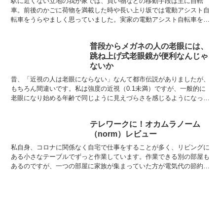
駅に近くない立地の我が家では、買い物などの移動手段は主に自転
車。前後のかごに荷物を満載した時や長い上り坂では電動アシスト自
転車をうらやましく思っていました。実家の電動アシスト自転車を借
りた時から、その便利さに「いつか買ってやる！」と意気込ん...
普段からメガネの人の老眼には、
跳ね上げ式老眼鏡が便利なんじゃ
ないか
昔、「近視の人は老眼にならない」なんて都市伝説がありましたが、
もちろん間違いです。私は強度の近視（0.1未満）ですが、一般的に
老眼になり始める年齢で同じように見えづらさを感じるようになった
ので、近視だからといってなりにくいということもなさそ...
テレワークに！オカムラノーム
（norm）レビュー
私自身、コロナに関係なく自宅で仕事をすることが多く、リビングに
ある小さなテーブルでずっと作業しています。作業できる別の部屋も
あるのですが、一つの部屋に家族が集まっていた方が電気代の節約に
なるのでそうしています。特に冷暖房の稼働を一台に集中す...