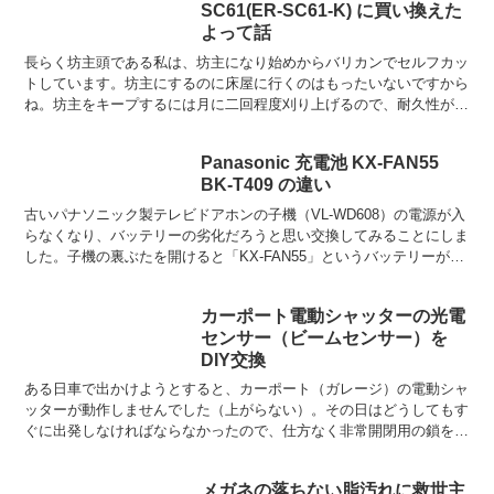
SC61(ER-SC61-K) に買い換えた
よって話
長らく坊主頭である私は、坊主になり始めからバリカンでセルフカッ
トしています。坊主にするのに床屋に行くのはもったいないですから
ね。坊主をキープするには月に二回程度刈り上げるので、耐久性があ
り、かつ切れ味のいいバリカンだとストレスがなく都合が良...
Panasonic 充電池 KX-FAN55
BK-T409 の違い
古いパナソニック製テレビドアホンの子機（VL-WD608）の電源が入
らなくなり、バッテリーの劣化だろうと思い交換してみることにしま
した。子機の裏ぶたを開けると「KX-FAN55」というバッテリーが使
われており、本体にもこのKX-FAN55を...
カーポート電動シャッターの光電
センサー（ビームセンサー）を
DIY交換
ある日車で出かけようとすると、カーポート（ガレージ）の電動シャ
ッターが動作しませんでした（上がらない）。その日はどうしてもす
ぐに出発しなければならなかったので、仕方なく非常開閉用の鎖を5
分くらいひたすらグルグルグルグル引いてやっとシャッター...
メガネの落ちない脂汚れに救世主