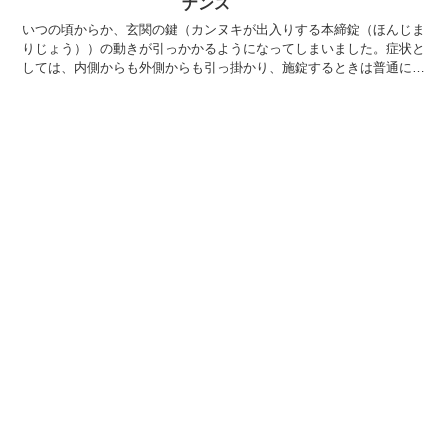
ナンス
いつの頃からか、玄関の鍵（カンヌキが出入りする本締錠（ほんじま
りじょう））の動きが引っかかるようになってしまいました。症状と
しては、内側からも外側からも引っ掛かり、施錠するときは普通に動
くが解錠の際に引っ掛かりがある。一度引っ掛かると施錠状...