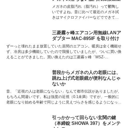
メガネの皮脂汚れ（脂汚れ）って鬱陶し
いですよね。昔に比べて最近のメガネ拭
きはマイクロファイバーなどでできてい
てとても高性能になりました。清潔なメ
ガネふきで拭ってやればちょっとした皮
三菱霧ヶ峰エアコン用無線LANア
脂汚れは簡単に落とすことができます。
ダプター MAC-895IF を取り付け
でもそれはメガネ拭きが清...
ずーっと壊れたまま放置していた居間のエアコン。暖房は全く機能せ
ず、冷房は多少機能していたので我慢していましたが、ついに買い換
えることができました。買い換えたのは三菱霧ヶ峰「MSZ-
ZW5619S-W」（木造和室目安15畳用）。値段は…まぁま...
普段からメガネの人の老眼には、
跳ね上げ式老眼鏡が便利なんじゃ
ないか
昔、「近視の人は老眼にならない」なんて都市伝説がありましたが、
もちろん間違いです。私は強度の近視（0.1未満）ですが、一般的に
老眼になり始める年齢で同じように見えづらさを感じるようになった
ので、近視だからといってなりにくいということもなさそ...
引っかかって回らない玄関の鍵
（本締錠 SHOWA 397）をメンテ