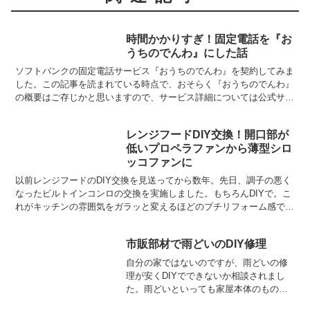
時間かかりすぎ！固定電話を『お
うちのでんわ』にした話
ソフトバンクの固定電話サービス『おうちのでんわ』を契約してみま
した。この記事を読まれている時点で、おそらく『おうちのでんわ』
の概要はご存じかと思いますので、サービス詳細については公式サイ
トをご覧ください。おうちのでんわ｜ソフトバンク契約した...
レンジフードDIY交換！開口部が
低いプロペラファンから薄型シロ
ッコファンに
以前レンジフードのDIY交換を見送ってから数年。先日、調子の悪く
なったビルトインコンロの交換を実施しました。もちろんDIYで。こ
れがキッチンの雰囲気をガラッと変えるほどのプチリフォーム感で満
足げだったのですが、視線を上げると古くさい巨大フー...
市販部材で雨どいのDIY修理
自分の家ではないのですが、雨どいの修
理が安くDIYでできないか相談されまし
た。雨どいといっても家屋本体のもので
はなく、カーポートやバルコニーなどに