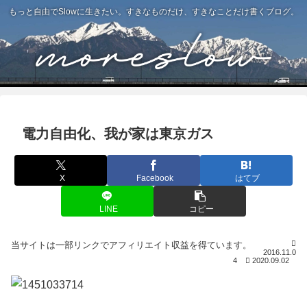
もっと自由でSlowに生きたい。すきなものだけ、すきなことだけ書くブログ。
電力自由化、我が家は東京ガス
X
Facebook
はてブ
LINE
コピー
2016.11.0
4
2020.09.02