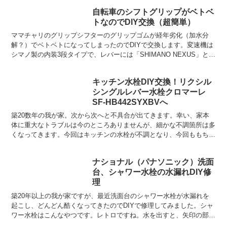
用いられるちょっと細めのやつです。壊
自転車のシフトグリップがベトベ
れているのは自転車置き場の屋根の雨ど
トなのでDIY交換（超簡単）
いです。簡単なレイアウ...
ママチャリのグリップシフターのグリップゴムが経年劣化（加水分
解？）でベトベトになってしまったのでDIYで交換します。変速機は
シマノ製の内装3段タイプで、レバーには「SHIMANO NEXUS」と書
いてあります。交換用のグリップゴムは通販で安...
キッチン水栓DIY交換！リクシル
シングルレバー水栓クロマーレ
SF-HB442SYXBVへ
築20数年の我が家。次から次へと不具合が出てきます。幸い、家本
体に重大なトラブルは今のところありませんが、細かな不調箇所は多
くなってきます。今回はキッチンの水栓が不調となり、今回ももちろ
ん自分で交換します。できそうなことは何でもDIYです！...
ナショナル（パナソニック）洗面
台、シャワー水栓の水漏れDIY修
理
築20年以上の我が家ですが、最近洗面台のシャワー水栓が水漏れを
起こし、どんどん酷くなってきたのでDIYで修理してみました。シャ
ワー水栓はこんなやつです。レトロですね。水を出すと、矢印の部分
から水が漏れ、ホースを伝って洗面台下のタンクに水が溜...