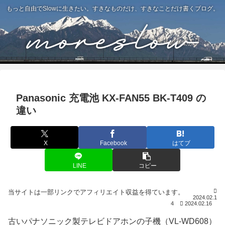
もっと自由でSlowに生きたい。すきなものだけ、すきなことだけ書くブログ。
Panasonic 充電池 KX-FAN55 BK-T409 の
違い
X
Facebook
はてブ
LINE
コピー
2024.02.1
4
2024.02.16
古いパナソニック製テレビドアホンの子機（VL-WD608）