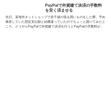
PayPalで外貨建て決済の手数料
を安く済ませる
先日、某海外ネットショップで若干値の張る買いものをした際、予め
換算していた想定支払額と結構違っていたのでちょっと調べてみたと
ころ、どうやらPayPalで外貨建て決済を行うとPayPalの手数料が上
乗せされた独自レートが適用されているようです...