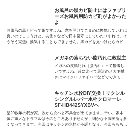
お風呂の黒カビ防止にはファブリ
ーズお風呂用防カビ剤がよかった
よ
お風呂の黒カビって嫌ですよね。窓を開けてこまめに換気していれば
良いのでしょうけど、共働きなどで日中留守にしていたりすれば、そ
うそう完璧に換気することもできません。黒カビを見つけたらカビキ
ラーなどで除去するわけですが、気がつくとまたカビが生え...
メガネの落ちない脂汚れに救世主
メガネの皮脂汚れ（脂汚れ）って鬱陶し
いですよね。昔に比べて最近のメガネ拭
きはマイクロファイバーなどでできてい
てとても高性能になりました。清潔なメ
ガネふきで拭ってやればちょっとした皮
キッチン水栓DIY交換！リクシル
脂汚れは簡単に落とすことができます。
シングルレバー水栓クロマーレ
でもそれはメガネ拭きが清...
SF-HB442SYXBVへ
築20数年の我が家。次から次へと不具合が出てきます。幸い、家本
体に重大なトラブルは今のところありませんが、細かな不調箇所は多
くなってきます。今回はキッチンの水栓が不調となり、今回ももちろ
ん自分で交換します。できそうなことは何でもDIYです！...