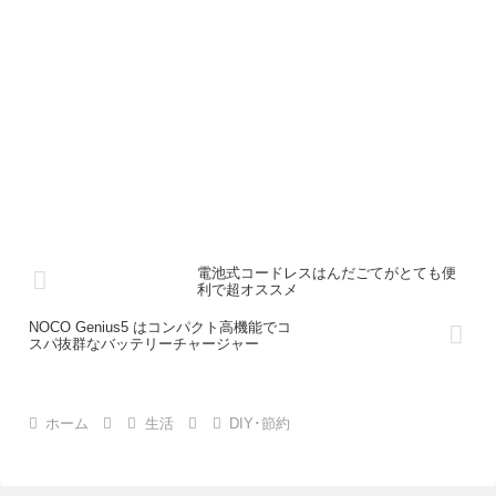
電池式コードレスはんだごてがとても便
利で超オススメ
NOCO Genius5 はコンパクト高機能でコ
スパ抜群なバッテリーチャージャー
ホーム
生活
DIY･節約