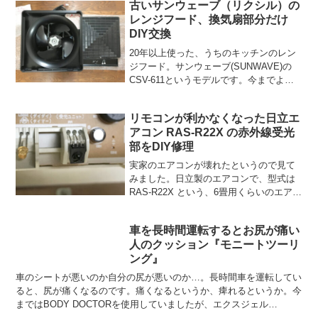
古いサンウェーブ（リクシル）の
買いもの先は自転車圏内にあるので、あ
レンジフード、換気扇部分だけ
とは積載能力を上げて...
DIY交換
20年以上使った、うちのキッチンのレン
ジフード。サンウェーブ(SUNWAVE)の
CSV-611というモデルです。今までよく
頑張ってくれましたが、換気扇のスイッ
チを入れると『キィーーーッ！』と耐え
リモコンが利かなくなった日立エ
られない音を発するようになってきまし
アコン RAS-R22X の赤外線受光
た。この音...
部をDIY修理
実家のエアコンが壊れたというので見て
みました。日立製のエアコンで、型式は
RAS-R22X という、6畳用くらいのエアコ
ンです。2008年製で、製造から11年経過
していますが、自分で直せるものなら直
車を長時間運転するとお尻が痛い
したい…。結論からいいますと、部品代
人のクッション『モニートツーリ
たった...
ング』
車のシートが悪いのか自分の尻が悪いのか…。長時間車を運転してい
ると、尻が痛くなるのです。痛くなるというか、痺れるというか。今
まではBODY DOCTORを使用していましたが、エクスジェル
（EXGEL）という超柔軟性ゴムが座圧を分散するという...