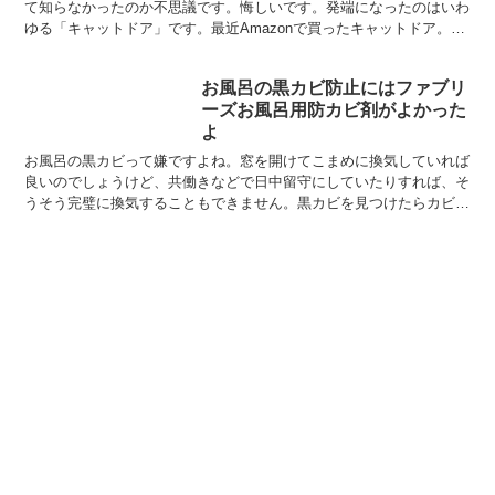
て知らなかったのか不思議です。悔しいです。発端になったのはいわ
ゆる「キャットドア」です。最近Amazonで買ったキャットドア。作
りが単純で値段も安く取付も容易だったため複数購入...
お風呂の黒カビ防止にはファブリ
ーズお風呂用防カビ剤がよかった
よ
お風呂の黒カビって嫌ですよね。窓を開けてこまめに換気していれば
良いのでしょうけど、共働きなどで日中留守にしていたりすれば、そ
うそう完璧に換気することもできません。黒カビを見つけたらカビキ
ラーなどで除去するわけですが、気がつくとまたカビが生え...