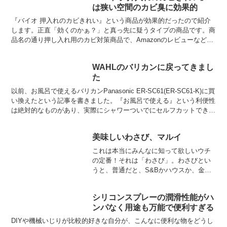
は狭い空間のカビ臭に効果的
『バイオ 押入れのカビきれい』という商品が効果的だったので紹介
します。正直「効くのかぁ？」と真っ先に疑うタイプの商品です。商
品名の通り押し入れ用のカビ対策商品で、Amazonのレビューなどを
読むと分かるのですが、発生してしまったカビを強力に...
WAHLのバリカンに戻ってきまし
た
以前、お風呂で使えるバリカンPanasonic ER-SC61(ER-SC61-K)に買
い換えたという記事を書きました。『お風呂で使える』という利便性
は絶対的なものがあり、実際にシャワーついでにセルフカットできる
のはとっても便利です。後片付...
美味しいわさび、マルイ
これは本当にみんなに知って欲しいウチ
の定番！それは「わさび」。わさびとい
うと、普通だと、S&Bかハウスか、金印
とか？お刺身に付いてる、ちっさいおま
けは金印か万城あたりが多いです。運が
シリコンスプレーの潤滑性能がハ
いいと「マルイ」というのが付いてま
ンパなく用途も万能で便利すぎる
す。このマルイは信州長野...
DIYや機械いじりが比較的好きな自分が、こんなに便利な物をどうし