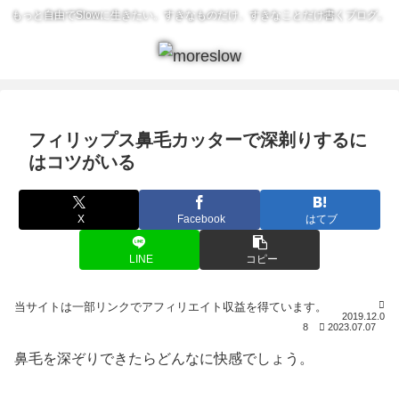
もっと自由でSlowに生きたい。すきなものだけ、すきなことだけ書くブログ。
フィリップス鼻毛カッターで深剃りするに
はコツがいる
X
Facebook
はてブ
LINE
コピー
2019.12.0
8
2023.07.07
鼻毛を深ぞりできたらどんなに快感でしょう。