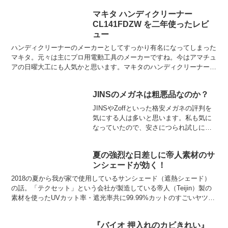
マキタ ハンディクリーナー
CL141FDZW を二年使ったレビ
ュー
ハンディクリーナーのメーカーとしてすっかり有名になってしまった
マキタ。元々は主にプロ用電動工具のメーカーですね。今はアマチュ
アの日曜大工にも人気かと思います。マキタのハンディクリーナーは
バッテリーの種類や集塵方式等の違いで何種類か存在します...
JINSのメガネは粗悪品なのか？
JINSやZoffといった格安メガネの評判を
気にする人は多いと思います。私も気に
なっていたので、安さにつられ試しに作
ってみました。作ったのはJINSです。
Zoffは体面上の価格はJINSと同等です
夏の強烈な日差しに帝人素材のサ
が、薄型レンズを選択すると値段が跳ね
ンシェードが効く！
上がりま...
2018の夏から我が家で使用しているサンシェード（遮熱シェード）
の話。「テクセット」という会社が製造している帝人（Teijin）製の
素材を使ったUVカット率・遮光率共に99.99%カットのすごいヤツ。
これ、本当に良いです！『UVカット率99...
『バイオ 押入れのカビきれい』