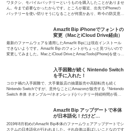
なモバイルバッテリー
ワタクシ、モバイルバッテリーというものを購入したことがありませ
ん。今まで必要なかったからです。ところが最近、出先でiPhoneの
バッテリーを使い切りそうになることが何度かあり、昨今の防災意識
の高まりもあり、ひとつくらいモバイルバッテリーがあ...
Amazfit Bip iPhoneでフォントの
変更（MacとiCloud Drive経由）
最新のファームウェアを適用したAmazfit Bipには現在インストール
できないようです。Amazfit Bip のフォントがちょっと見づらいので
変更してみました。MacとiCloud DriveとAmazTools(iPhone)を使っ
た...
入手困難が続く Nintendo Switch
を手に入れた！
コロナ禍の入手困難で、大手量販店の抽選販売や高額転売も続く
Nintendo Switchですが、意外なことにAmazonが販売する『Nintendo
Switch 本体 ネオンブルー/ネオンレッド(バッテリー持続時間が長く
なったモデル)』を...
Amazfit Bip アップデートで本体
が日本語化！だけど…
2019年8月初めのAmazfit Bip本体のファームウェアアップデートでシ
ステムの日本語化が行われました。それ自体は喜ばしいことなのです