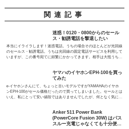
関連記事
迷惑！0120・0800からのセール
ス・勧誘電話を撃退したい
本当にイライラします！迷惑電話。うちの場合そのほとんどが光回線
のセールス・勧誘電話。うちは光回線の固定電話サービスを利用して
いますが、この番号宛てに頻繁にかかってきます。相手は大抵うちが
nuro光を契約していることを既に知っているので、nu...
ヤマハのイヤホンEPH-100を買っ
てみた
e-イヤホンさんにて、ちょっと古いモデルですがYAMAHAのイヤホ
ンEPH-100がセール価格だったので買ってしまいました。セールとは
いえ、私にとって安い値段ではありませんでしたが、何となく気にな
り試聴してみたところ、なかなか好みだったため...
Anker 511 Power Bank
(PowerCore Fusion 30W) はパス
スルー充電じゃなくても十分便利