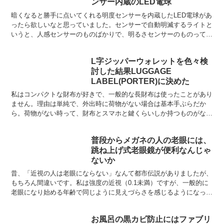
ンサー内蔵のLED電球
暗くなると勝手に点いてくれる明度センサーを内蔵したLED電球があ
ったら欲しいなと思っていました。センサーで自動明滅するライトと
いうと、人感センサーのものばかりで、明るさセンサーのものってあ
まりないんですよね。確かに、よく考えてみれば、周囲が...
L字ジッパーウォレットを色々検
討した結果LUGGAGE
LABEL(PORTER)に決めた
私はコンパクトな財布が好きで、一般的な長財布は使ったことがあり
ません。理由は単純で、外出時に荷物がない場合は基本手ぶらだか
ら。荷物がない時って、財布とスマホと鍵くらいしか持つものがない
のにいちいち鞄を持つのは嫌。長財布をズボンの後ろポケット...
普段からメガネの人の老眼には、
跳ね上げ式老眼鏡が便利なんじゃ
ないか
昔、「近視の人は老眼にならない」なんて都市伝説がありましたが、
もちろん間違いです。私は強度の近視（0.1未満）ですが、一般的に
老眼になり始める年齢で同じように見えづらさを感じるようになった
ので、近視だからといってなりにくいということもなさそ...
お風呂の黒カビ防止にはファブリ