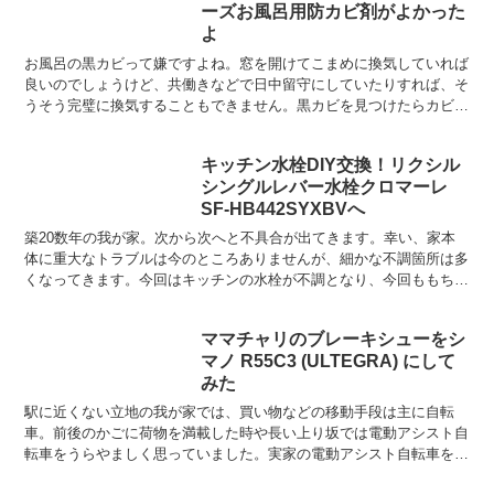
ーズお風呂用防カビ剤がよかった
よ
お風呂の黒カビって嫌ですよね。窓を開けてこまめに換気していれば
良いのでしょうけど、共働きなどで日中留守にしていたりすれば、そ
うそう完璧に換気することもできません。黒カビを見つけたらカビキ
ラーなどで除去するわけですが、気がつくとまたカビが生え...
キッチン水栓DIY交換！リクシル
シングルレバー水栓クロマーレ
SF-HB442SYXBVへ
築20数年の我が家。次から次へと不具合が出てきます。幸い、家本
体に重大なトラブルは今のところありませんが、細かな不調箇所は多
くなってきます。今回はキッチンの水栓が不調となり、今回ももちろ
ん自分で交換します。できそうなことは何でもDIYです！...
ママチャリのブレーキシューをシ
マノ R55C3 (ULTEGRA) にして
みた
駅に近くない立地の我が家では、買い物などの移動手段は主に自転
車。前後のかごに荷物を満載した時や長い上り坂では電動アシスト自
転車をうらやましく思っていました。実家の電動アシスト自転車を借
りた時から、その便利さに「いつか買ってやる！」と意気込ん...