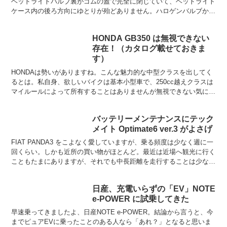
ヘッドライトバルブ裏がゴムの蓋で完全に閉じていて、ヘッドライト
ケース内の後ろ方向にゆとりが殆どありません。ハロゲンバルブから
LEDに交換するにも、後方にケーブルが出ていたり...
HONDA GB350 は無視できない
存在！（カタログ載せておきま
す）
HONDAは勢いがありますね。こんな魅力的な中型クラスを出してく
るとは。私自身、欲しいバイクは基本小型車で、250cc越えクラスは
マイルールによって所有することはありませんが無視できない気にな
る存在ですよ。このデザインで国産、しかも普通免許...
バッテリーメンテナンスにテック
メイト Optimate6 ver.3 がよさげ
FIAT PANDA3 をこよなく愛していますが、乗る頻度は少なく週に一
回くらい。しかも近所の買い物がほとんど。最近は近場へ観光に行く
こともたまにありますが、それでも中長距離を走行することは少な
め。そういう乗り方で気になるのはやはりバッテリ...
日産、充電いらずの「EV」NOTE
e-POWER に試乗してきた
早速乗ってきましたよ、日産NOTE e-POWER。結論から言うと、今
までピュアEVに乗ったことのある人なら「あれ？」となると思いま