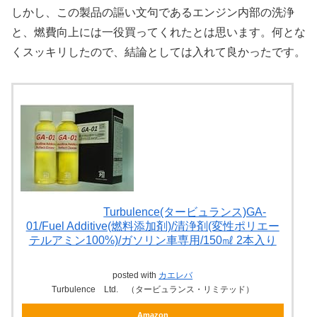
しかし、この製品の謳い文句であるエンジン内部の洗浄
と、燃費向上には一役買ってくれたとは思います。何とな
くスッキリしたので、結論としては入れて良かったです。
Turbulence(タービュランス)GA-
01/Fuel Additive(燃料添加剤)/清浄剤(変性ポリエー
テルアミン100%)/ガソリン車専用/150㎖ 2本入り
posted with
カエレバ
Turbulence Ltd. （タービュランス・リミテッド）
Amazon