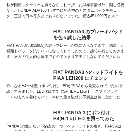
私が国産スクーターを買うならこれ一択、お財布事情以外、悩む必要
なし。HONDA ADV150！↓すでに発売中のカスタムパーツをチェッ
ク！正規で日本導入とはありがたいですね。税込451,000円とスクー
ターにしては強気な値付けが気になりますが...
FIAT PANDA3 のブレーキパッド
を色々試した結果
FIAT PANDA 3(13909)の純正ブレーキが気に入らなすぎて、結局、3
種類もパッドを試すハメになってしまったので、感想を残しておきま
す。素人の個人的な体感ですのであまりアテにしないでくださいね。
試したのは以下の三種類。Dixcel...
FIAT PANDA3 のヘッドライトを
PIAA LEH200 にチェンジ
気になるH4一体型（ポン付け）LEDがPIAAから発売されていたので
試してみました。LED化はすでにSPHERE LIGHT（スフィアライ
ト）のものを着けていて、本体の重さ以外に不満点は特になかったの
ですが、何となく試したい欲求を抑えられず...
FIAT PANDA 3 にポン付け
H4(Hi/Lo) LED を買ってみた
PANDA3の数少ない不満点の一つ、ヘッドライトの暗さ。PANDAは