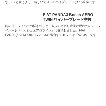
す。EVと言うより、新しい切り口のハイブリッドという印象です
ね。ご存じの通り、この車は充電口を持たず、エンジ...
FIAT PANDA3 Bosch AERO
TWIN ワイパーブレード交換
雨の日にワイパーの拭き残しと、多少のビビり症状が現れたので、ワ
イパーを『ボッシュエアロツイン』に交換しました。FIAT
PANDA(312/13909)右ハンドルに適合するセットは『A293S』です。
送料がもったいないので、リア用もついでに...