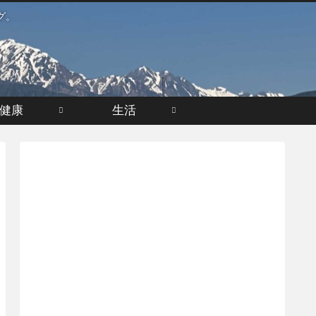
グ。
健康
生活