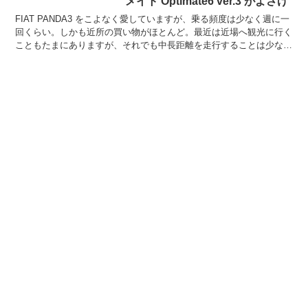
メイト Optimate6 ver.3 がよさげ
FIAT PANDA3 をこよなく愛していますが、乗る頻度は少なく週に一
回くらい。しかも近所の買い物がほとんど。最近は近場へ観光に行く
こともたまにありますが、それでも中長距離を走行することは少な
め。そういう乗り方で気になるのはやはりバッテリ...