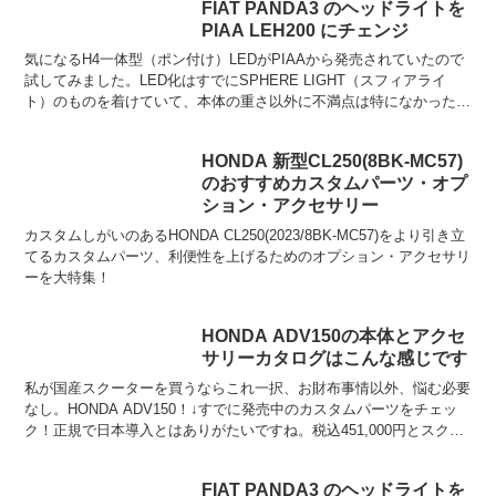
FIAT PANDA3 のヘッドライトを
PIAA LEH200 にチェンジ
気になるH4一体型（ポン付け）LEDがPIAAから発売されていたので
試してみました。LED化はすでにSPHERE LIGHT（スフィアライ
ト）のものを着けていて、本体の重さ以外に不満点は特になかったの
ですが、何となく試したい欲求を抑えられず...
HONDA 新型CL250(8BK-MC57)
のおすすめカスタムパーツ・オプ
ション・アクセサリー
カスタムしがいのあるHONDA CL250(2023/8BK-MC57)をより引き立
てるカスタムパーツ、利便性を上げるためのオプション・アクセサリ
ーを大特集！
HONDA ADV150の本体とアクセ
サリーカタログはこんな感じです
私が国産スクーターを買うならこれ一択、お財布事情以外、悩む必要
なし。HONDA ADV150！↓すでに発売中のカスタムパーツをチェッ
ク！正規で日本導入とはありがたいですね。税込451,000円とスクー
ターにしては強気な値付けが気になりますが...
FIAT PANDA3 のヘッドライトを