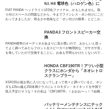
fcl. H4 電球色（ハロゲン色）に
FIAT PANDA ヘッドライトLED化ファイナル…かもしれません。取
り付けスペースの問題などから、今までファンレス・ポン付けにこだ
わってきましたが、明るさや色味など「ポン付けの限界」とどこかで
妥協してきました。明るいLEDはコントローラ...
PANDA3 フロントスピーカー交
換
PANDA標準のオーディオがあまりに音が悪いので、おかしいと思っ
てよく調べてみたらフロント左スピーカーが物理的な「ガサガサ音」
を発していたので交換することに。お金も手間もかけたくないので、
デッドニングとか面倒なことは一際せず、まともな音にな...
HONDA CBF190TR！アツい小型
クラスにホンダから「ネオレトロ
スクランブラー」
XSR155が超お気に入りになってしまって色々と調べていると、ホン
ダも125cc越え250未満クラスにレトロモダン・ネイキッドを中国で
投入予定だそうな！その名は「CBF190TR」！おおおーっ！？結構イ
ケメンじゃないっすか！レトロよりスクラ...
バッテリーメンテナンスにテック