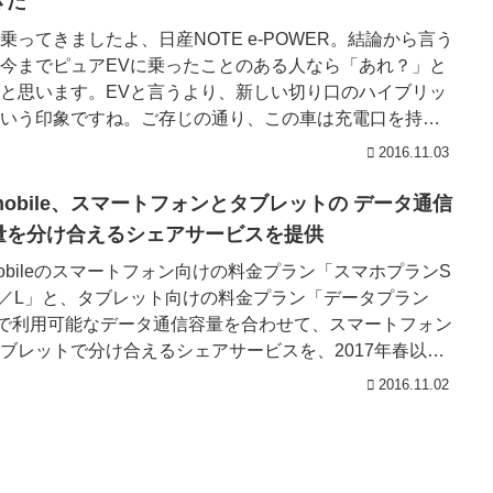
きた
乗ってきましたよ、日産NOTE e-POWER。結論から言う
今までピュアEVに乗ったことのある人なら「あれ？」と
と思います。EVと言うより、新しい切り口のハイブリッ
いう印象ですね。ご存じの通り、この車は充電口を持た
エンジ...
2016.11.03
!mobile、スマートフォンとタブレットの データ通信
量を分け合えるシェアサービスを提供
mobileのスマートフォン向けの料金プラン「スマホプランS
／L」と、タブレット向けの料金プラン「データプラン
で利用可能なデータ通信容量を合わせて、スマートフォン
ブレットで分け合えるシェアサービスを、2017年春以降
供し...
2016.11.02