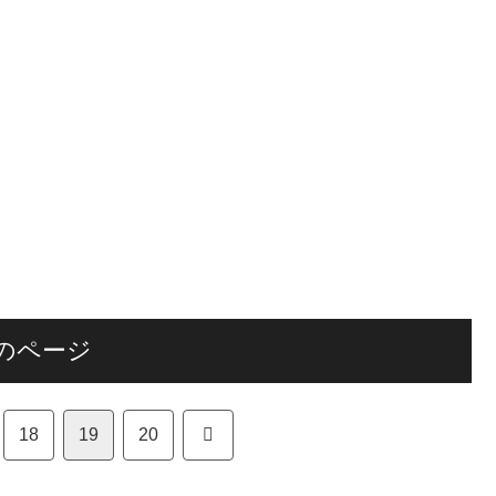
のページ
次
18
19
20
へ