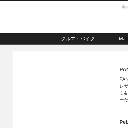
も
クルマ・バイク
Mac
PA
PA
レザ
ミ&
ーだ
Pe