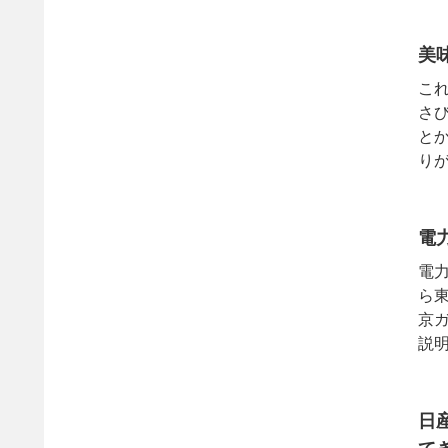
美
こ
さ
と
り
す。
電
電
ら
京
説
『縛
日産