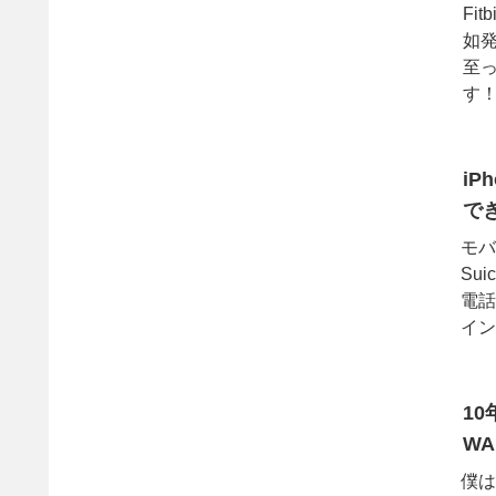
Fi
如発
至っ
す！
iP
でき
モバ
Su
電話
イン
1
W
僕は