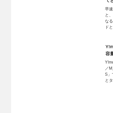
て
早速
と、
なる
ドと
ず、
Y
容
Y!
／M
S」
とタ
に提