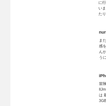
に行
いま
たり
った
nur
ま
感
んが
うに
して
iP
冒険
II
は
3G