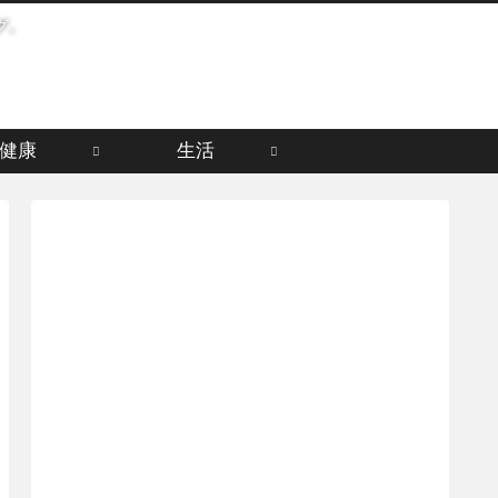
グ。
健康
生活