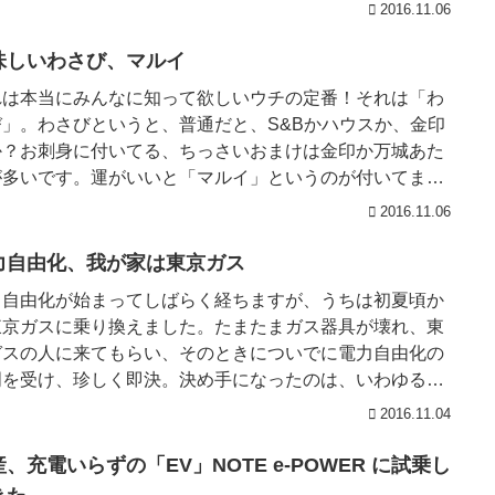
2016.11.06
味しいわさび、マルイ
れは本当にみんなに知って欲しいウチの定番！それは「わ
び」。わさびというと、普通だと、S&Bかハウスか、金印
か？お刺身に付いてる、ちっさいおまけは金印か万城あた
が多いです。運がいいと「マルイ」というのが付いてま
このマルイは信州長野...
2016.11.06
力自由化、我が家は東京ガス
力自由化が始まってしばらく経ちますが、うちは初夏頃か
東京ガスに乗り換えました。たまたまガス器具が壊れ、東
ガスの人に来てもらい、そのときについでに電力自由化の
明を受け、珍しく即決。決め手になったのは、いわゆる
り』がないこと。他は何...
2016.11.04
、充電いらずの「EV」NOTE e-POWER に試乗し