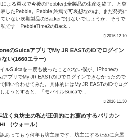
tbitによる買収で今後のPebbleは全製品の生産を終了、と突
表したPebble。Pebble 終焉で可哀想なのは、まだ発売に
ていない次期製品のBackerではないでしょうか。そうで
私です！PebbleTime2のBack...
2016.12.10
honeのSuicaアプリでMy JR EASTのIDでログイン
ない(1660エラー)
イルSuicaを一度も使ったことのない僕が、iPhoneの
icaアプリでMy JR EASTのIDでログインできなかったので
で問い合わせてみた。具体的にはMy JR EASTのIDでログ
しようとすると、「モバイルSuicaで...
2016.11.30
0年近く丸坊主の私が圧倒的にお薦めするバリカン
AHL（ウォール）
訳あってもう何年も坊主頭です。坊主にするために床屋