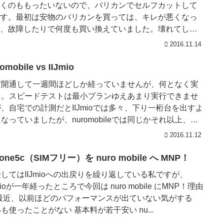
くのももったいないので、バリカンでセルフカットして
す。最初は安物のバリカンを買っては、キレが悪くなっ
、故障したりで何度も買い換えていました。壊れてしま
り充電池の寿命では仕...
2016.11.14
omobile vs IIJmio
だ開通して一週間ほどしか経っていませんが、何となく実
を。スピードテストは最小プランゆえあまり実行できませ
、自宅での計測だとIIJmioでは多々、下り一桁台を出すよ
なっていましたが、nuromobileでは同じかそれ以上、決
悪...
2016.11.12
hone5c（SIMフリー）を nuro mobile へ MNP！
してはIIJmioへの出戻りを繰り返している私ですが、
Jmioが一年経ったところで今回は nuro mobile にMNP！理由
 最近、以前ほどのパフォーマンスが出ていない気がする
Bも使ったことがない 基本料が若干安い nu...