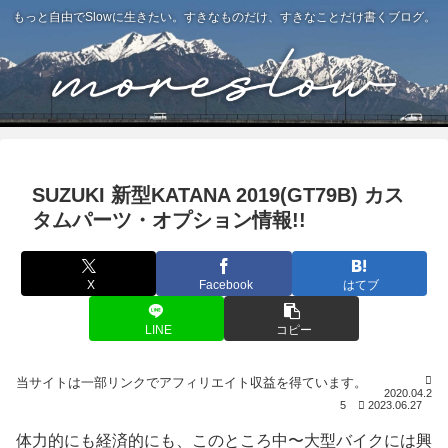
もっと自由でSlowに生きたい。すきなものだけ、すきなことだけ書くブログ。
SUZUKI 新型KATANA 2019(GT79B) カス
タムパーツ・オプション情報!!
X
Facebook
はてブ
LINE
コピー
2020.04.2
5
2023.06.27
体力的にも経済的にも、このところ中〜大型バイクには興