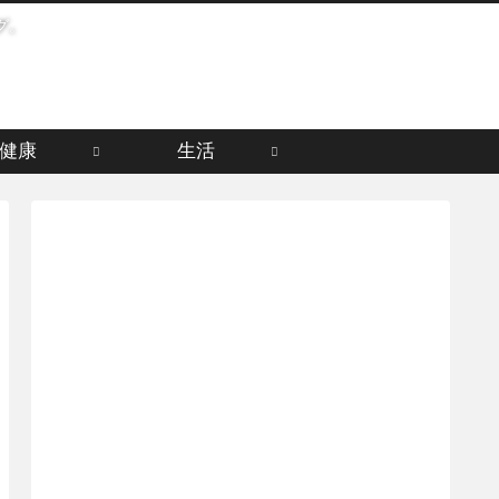
グ。
健康
生活