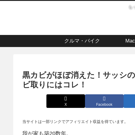
も
クルマ・バイク
Mac
黒カビがほぼ消えた！サッシ
ビ取りにはコレ！
X
Facebook
我が家も築20数年。