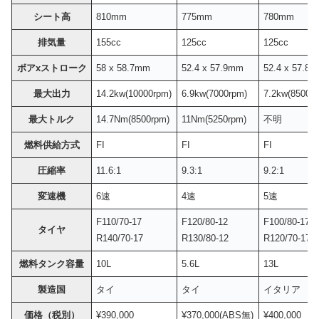
シート高
810mm
775mm
780mm
排気量
155cc
125cc
125cc
ボアxストローク
58 x 58.7mm
52.4 x 57.9mm
52.4 x 57.8
最大出力
14.2kw(10000rpm)
6.9kw(7000rpm)
7.2kw(8500r
最大トルク
14.7Nm(8500rpm)
11Nm(5250rpm)
不明
燃料供給方式
FI
FI
FI
圧縮率
11.6:1
9.3:1
9.2:1
変速機
6速
4速
5速
F110/70-17
F120/80-12
F100/80-17
タイヤ
R140/70-17
R130/80-12
R120/70-17
燃料タンク容量
10L
5.6L
13L
製造国
タイ
タイ
イタリア
価格（税別）
¥390,000
¥370,000(ABS無)
¥400,000