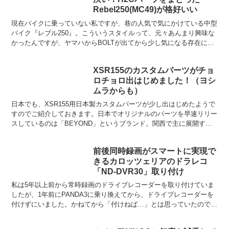
Rebel250(MC49)が格好いい
現在バイクに乗っていない私ですが、巷の人気で気にかけている中型
バイク『レブル250』。こういうスタイルって、元々あんまり興味な
かったんですが、ヤマハからBOLTが出てから少し気になる存在にな
りました。『ボバースタイル』って言うんですよね？こ...
XSR155のカスタムパーツがチョ
ロチョロ出はじめました！（ヨシ
ムラからも）
日本でも、XSR155用日本製カスタムパーツが少し出はじめたようで
すのでご紹介しておきます。日本でオリジナルのパーツを早速リリー
スしているのは「BEYOND」というブランド。関西で主に展開する
バイクショップ「Chops」とカスタムパーツでお...
前後同時録画がスマートに実現で
きるカロッツェリアのドラレコ
「ND-DVR30」取り付け
私は5年以上前から常時録画のドライブレコーダーを取り付けていま
したが、1年前にPANDA3に乗り換えてから、ドライブレコーダーを
付けずにいました。かねてから「付けねば…」とは思っていたのです
が、安い買いものではないし、面倒だからというのも正...