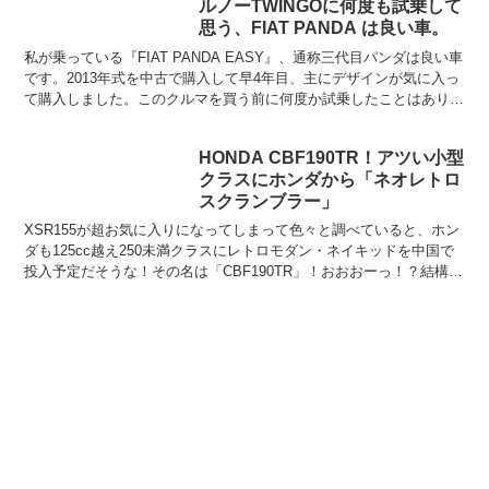
ルノーTWINGOに何度も試乗して
思う、FIAT PANDA は良い車。
私が乗っている『FIAT PANDA EASY』、通称三代目パンダは良い車
です。2013年式を中古で購入して早4年目、主にデザインが気に入っ
て購入しました。このクルマを買う前に何度か試乗したことはありま
したが、当時の印象は「可愛いけどこのク...
HONDA CBF190TR！アツい小型
クラスにホンダから「ネオレトロ
スクランブラー」
XSR155が超お気に入りになってしまって色々と調べていると、ホン
ダも125cc越え250未満クラスにレトロモダン・ネイキッドを中国で
投入予定だそうな！その名は「CBF190TR」！おおおーっ！？結構イ
ケメンじゃないっすか！レトロよりスクラ...