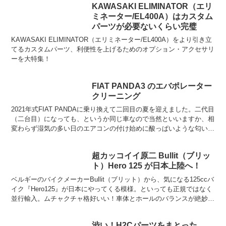
KAWASAKI ELIMINATOR（エリ
ミネーター/EL400A）はカスタム
パーツが必要ないくらい完璧
KAWASAKI ELIMINATOR（エリミネーター/EL400A）をより引き立
てるカスタムパーツ、利便性を上げるためのオプション・アクセサリ
ーを大特集！
FIAT PANDA3 のエバポレーター
クリーニング
2021年式FIAT PANDAに乗り換えて二回目の夏を迎えました。二代目
（二台目）になっても、というか同じ車なので当然といいますか、相
変わらず湿気の多い日のエアコンの付け始めに酸っぱいような匂いが
し始めました。先代のPANDAでもエアコン...
超カッコイイ原二 Bullit（ブリッ
ト）Hero 125 が日本上陸へ！
ベルギーのバイクメーカーBullit（ブリット）から、気になる125ccバ
イク『Hero125』が日本にやってくる模様。といっても正規ではなく
並行輸入。ムチャクチャ格好いい！車体とホールのバランスが絶妙じ
ゃないですか？スタイルいいわー。上の...
渋い！H2Cパーツをまとった