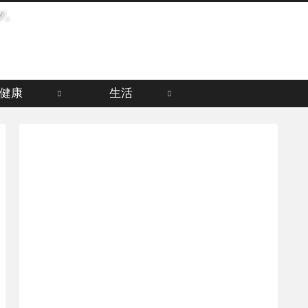
グ。
健康
生活