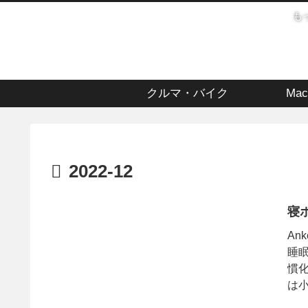
も
クルマ・バイク
Mac
2022-12
寝ホ
Ank
睡
慣
は小