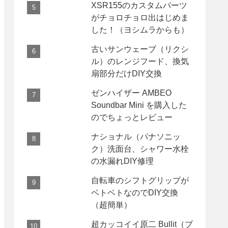
XSR155のカスタムパーツ
がチョロチョロ出はじめま
した！（ヨシムラからも）
古いサンウェーブ（リクシ
ル）のレンジフード、換気
扇部分だけDIY交換
ゼンハイザー AMBEO
Soundbar Mini を購入した
のでちょっとレビュー
ナショナル（パナソニッ
ク）洗面台、シャワー水栓
の水漏れDIY修理
自転車のシフトグリップが
ベトベトなのでDIY交換
（超簡単）
超カッコイイ原二 Bullit（ブ