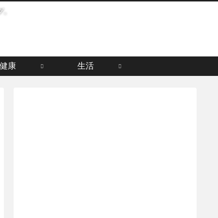
グ。
健康
生活