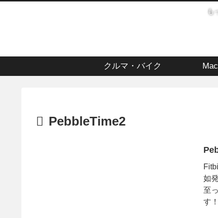
も
クルマ・バイク
Mac
PebbleTime2
Pe
Fi
如発
至っ
す！