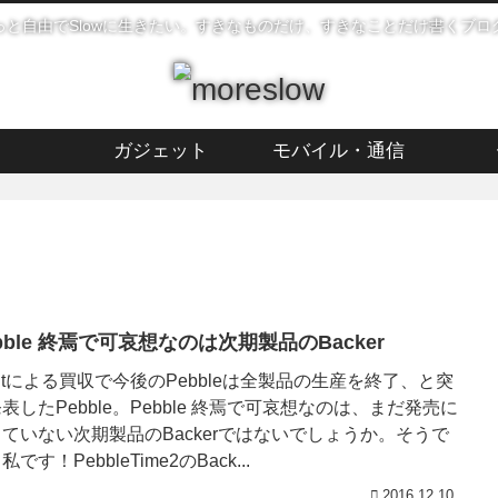
っと自由でSlowに生きたい。すきなものだけ、すきなことだけ書くブロ
ガジェット
モバイル・通信
bble 終焉で可哀想なのは次期製品のBacker
tbitによる買収で今後のPebbleは全製品の生産を終了、と突
表したPebble。Pebble 終焉で可哀想なのは、まだ発売に
ていない次期製品のBackerではないでしょうか。そうで
私です！PebbleTime2のBack...
2016.12.10