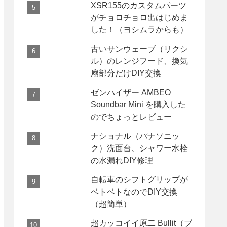
XSR155のカスタムパーツ
がチョロチョロ出はじめま
した！（ヨシムラからも）
古いサンウェーブ（リクシ
ル）のレンジフード、換気
扇部分だけDIY交換
ゼンハイザー AMBEO
Soundbar Mini を購入した
のでちょっとレビュー
ナショナル（パナソニッ
ク）洗面台、シャワー水栓
の水漏れDIY修理
自転車のシフトグリップが
ベトベトなのでDIY交換
（超簡単）
超カッコイイ原二 Bullit（ブ