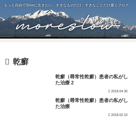
もっと自由でSlowに生きたい。すきなものだけ、すきなことだけ書くブログ。
乾癬
乾癬（尋常性乾癬）患者の私がし
た治療 2
2018.04.30
乾癬（尋常性乾癬）患者の私がし
た治療
2018.02.10