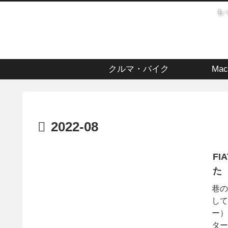
も
クルマ・バイク
Mac
2022-08
FI
た
巷の
して
ー）
ター