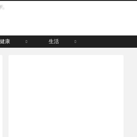
グ。
健康
生活