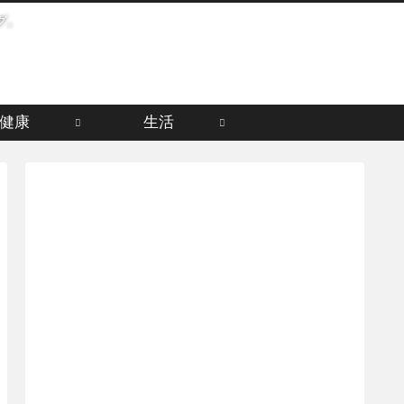
グ。
健康
生活