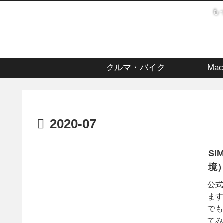
も
クルマ・バイク
Mac
2020-07
SI
境
公式
ます
でも
てみ