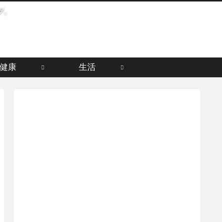
グ。
健康
生活