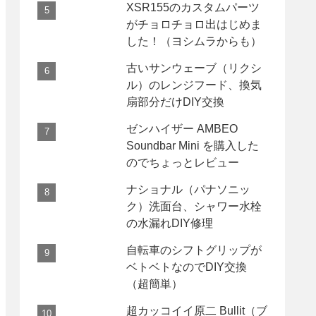
XSR155のカスタムパーツ
がチョロチョロ出はじめま
した！（ヨシムラからも）
古いサンウェーブ（リクシ
ル）のレンジフード、換気
扇部分だけDIY交換
ゼンハイザー AMBEO
Soundbar Mini を購入した
のでちょっとレビュー
ナショナル（パナソニッ
ク）洗面台、シャワー水栓
の水漏れDIY修理
自転車のシフトグリップが
ベトベトなのでDIY交換
（超簡単）
超カッコイイ原二 Bullit（ブ