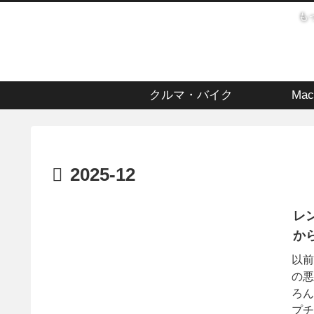
も
クルマ・バイク
Mac
2025-12
レ
か
以前
の悪
ろん
プチ