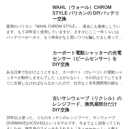
いでに電力自由化の説明を受け、珍しく
WAHL（ウォール）CHROM
即決。決め手になったのは、いわゆる
STYLE バリカンの DIYバッテリ
『縛り』がないこと。他は何...
ー交換
愛用のバリカン『WAHL CHROM STYLE』。過去にも激推ししてい
ます。もう10年近く使用していますが、さすがにここ一年くらいは
バッテリーがヘタり、もう寿命かなと思いつつも騙しだまし使ってい
ました。しかし、あまりにバッテリーがヘタりす...
カーポート電動シャッターの光電
センサー（ビームセンサー）を
DIY交換
ある日車で出かけようとすると、カーポート（ガレージ）の電動シャ
ッターが動作しませんでした（上がらない）。その日はどうしてもす
ぐに出発しなければならなかったので、仕方なく非常開閉用の鎖を5
分くらいひたすらグルグルグルグル引いてやっとシャッター...
古いサンウェーブ（リクシル）の
レンジフード、換気扇部分だけ
DIY交換
20年以上使った、うちのキッチンのレンジフード。サンウェーブ
(SUNWAVE)のCSV-611というモデルです。今までよく頑張ってくれ
ましたが、換気扇のスイッチを入れると『キィーーーッ！』と耐えら