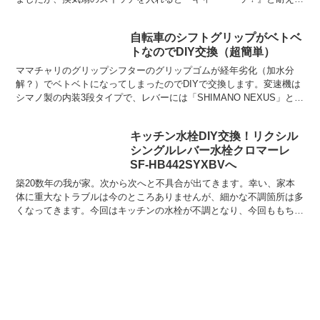
れない音を発するようになってきました。この音...
自転車のシフトグリップがベトベ
トなのでDIY交換（超簡単）
ママチャリのグリップシフターのグリップゴムが経年劣化（加水分
解？）でベトベトになってしまったのでDIYで交換します。変速機は
シマノ製の内装3段タイプで、レバーには「SHIMANO NEXUS」と書
いてあります。交換用のグリップゴムは通販で安...
キッチン水栓DIY交換！リクシル
シングルレバー水栓クロマーレ
SF-HB442SYXBVへ
築20数年の我が家。次から次へと不具合が出てきます。幸い、家本
体に重大なトラブルは今のところありませんが、細かな不調箇所は多
くなってきます。今回はキッチンの水栓が不調となり、今回ももちろ
ん自分で交換します。できそうなことは何でもDIYです！...