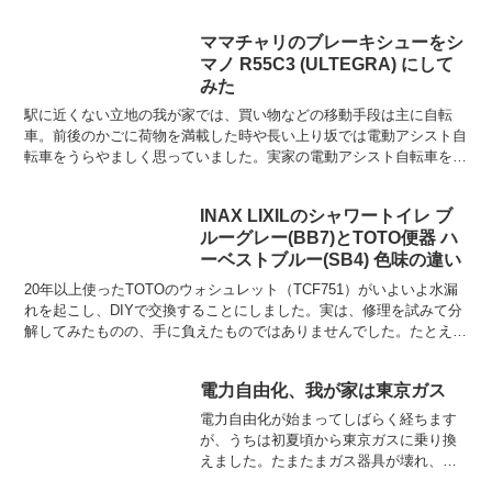
ママチャリのブレーキシューをシ
マノ R55C3 (ULTEGRA) にして
みた
駅に近くない立地の我が家では、買い物などの移動手段は主に自転
車。前後のかごに荷物を満載した時や長い上り坂では電動アシスト自
転車をうらやましく思っていました。実家の電動アシスト自転車を借
りた時から、その便利さに「いつか買ってやる！」と意気込ん...
INAX LIXILのシャワートイレ ブ
ルーグレー(BB7)とTOTO便器 ハ
ーベストブルー(SB4) 色味の違い
20年以上使ったTOTOのウォシュレット（TCF751）がいよいよ水漏
れを起こし、DIYで交換することにしました。実は、修理を試みて分
解してみたものの、手に負えたものではありませんでした。たとえ、
問題箇所を発見できたとしてもアッセンブリ交換...
電力自由化、我が家は東京ガス
電力自由化が始まってしばらく経ちます
が、うちは初夏頃から東京ガスに乗り換
えました。たまたまガス器具が壊れ、東
京ガスの人に来てもらい、そのときにつ