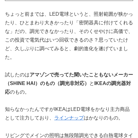
ちょっと前までは、LED電球というと、照射範囲が狭かっ
たり、ひとまわり大きかったり「密閉器具に付けてくれる
な」だの、調光できなかったり、そのくせやけに高価で、
この投資で電気代はいつ回収できるのさ？思っていたけ
ど、久しぶりに調べてみると、劇的進化を遂げていまし
た。
試したのは
アマゾンで売ってた聞いたこともないメーカー
（SHINE HAI）のもの（調光非対応）
と
IKEAの調光器対
応
のもの。
知らなかったんですがIKEAはLED電球をかなり主力商品
として注力しており、
ラインナップ
はかなりのもの。
リビングでメインの照明は無段階調光できる白熱電球タイ