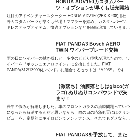
HONDA ADV150カスタムパー
ツ・オプションが早くも販売開始
注目のアドベンチャースクーター HONDA ADV150(2BK-KF38)用社
外カスタムパーツが早くも登場！マフラーを始め、カスタムパーツ、
ドレスアップアイテム、快適オプションなどを随時追加していきま
す！
FIAT PANDA3 Bosch AERO
TWIN ワイパーブレード交換
雨の日にワイパーの拭き残しと、多少のビビり症状が現れたので、ワ
イパーを『ボッシュエアロツイン』に交換しました。FIAT
PANDA(312/13909)右ハンドルに適合するセットは『A293S』です。
送料がもったいないので、リア用もついでに...
【激落ち】油膜落としはglaco(ガ
ラコ) ぬりぬりコンパウンドで決
まり！
長年の悩みが解消しました。車のフロントガラスの油膜問題っていつ
になったら解消するんだと思いながら、雨の日の応急処置にはクリン
ビューを、定期的にキイロビンでメンテナンス、それでもダメならワ
イパーゴムの交換。クリンビューは一時的にはいいのですが...
FIAT PANDA3を手放して、また