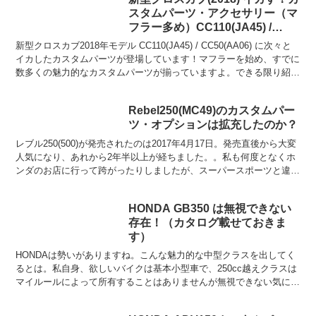
スタムパーツ・アクセサリー（マ
フラー多め）CC110(JA45) /
CC50(AA06)
新型クロスカブ2018年モデル CC110(JA45) / CC50(AA06) に次々と
イカしたカスタムパーツが登場しています！マフラーを始め、すでに
数多くの魅力的なカスタムパーツが揃っていますよ。できる限り紹介
して行きます！
Rebel250(MC49)のカスタムパー
ツ・オプションは拡充したのか？
レブル250(500)が発売されたのは2017年4月17日。発売直後から大変
人気になり、あれから2年半以上が経ちました。。私も何度となくホ
ンダのお店に行って跨がったりしましたが、スーパースポーツと違っ
てやっぱり楽しそうで、今でも乗ってみたい...
HONDA GB350 は無視できない
存在！（カタログ載せておきま
す）
HONDAは勢いがありますね。こんな魅力的な中型クラスを出してく
るとは。私自身、欲しいバイクは基本小型車で、250cc越えクラスは
マイルールによって所有することはありませんが無視できない気にな
る存在ですよ。このデザインで国産、しかも普通免許...