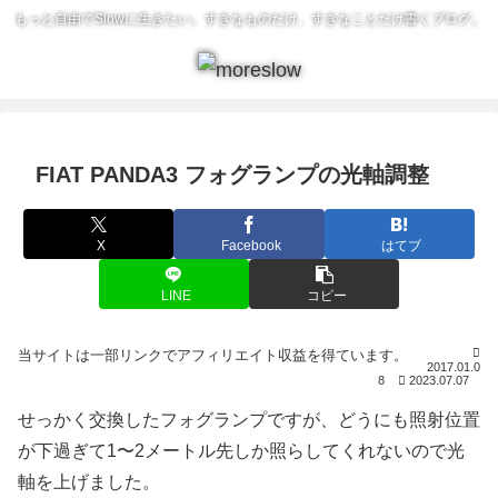
もっと自由でSlowに生きたい。すきなものだけ、すきなことだけ書くブログ。
FIAT PANDA3 フォグランプの光軸調整
X
Facebook
はてブ
LINE
コピー
2017.01.0
8
2023.07.07
せっかく交換したフォグランプですが、どうにも照射位置
が下過ぎて1〜2メートル先しか照らしてくれないので光
軸を上げました。