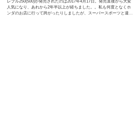
レブル250(500)が発売されたのは2017年4月17日。発売直後から大変
人気になり、あれから2年半以上が経ちました。。私も何度となくホ
ンダのお店に行って跨がったりしましたが、スーパースポーツと違っ
てやっぱり楽しそうで、今でも乗ってみたい...