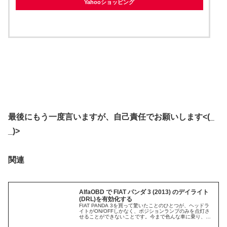
Yahooショッピング
最後にもう一度言いますが、自己責任でお願いします<(_
_)>
関連
AlfaOBD で FIAT パンダ 3 (2013) のデイライト
(DRL)を有効化する
FIAT PANDA 3を買って驚いたことのひとつが、ヘッドラ
イトがON/OFFしかなく、ポジションランプのみを点灯さ
せることができないことです。今まで色んな車に乗り、輸
入車（主にドイツ車）にも何台か乗ってきましたが、この