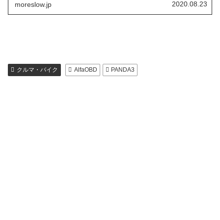
ような仕様の車が存...
2020.08.23
moreslow.jp
クルマ・バイク
AlfaOBD
PANDA3