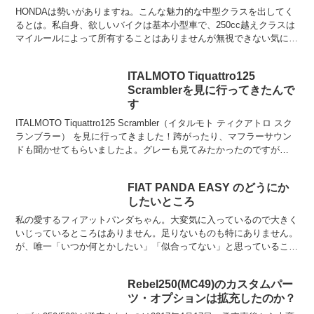
HONDAは勢いがありますね。こんな魅力的な中型クラスを出してく
るとは。私自身、欲しいバイクは基本小型車で、250cc越えクラスは
マイルールによって所有することはありませんが無視できない気にな
る存在ですよ。このデザインで国産、しかも普通免許...
ITALMOTO Tiquattro125
Scramblerを見に行ってきたんで
す
ITALMOTO Tiquattro125 Scrambler（イタルモト ティクアトロ スク
ランブラー） を見に行ってきました！跨がったり、マフラーサウン
ドも聞かせてもらいましたよ。グレーも見てみたかったのですが
Scramblerの展示車...
FIAT PANDA EASY のどうにか
したいところ
私の愛するフィアットパンダちゃん。大変気に入っているので大きく
いじっているところはありません。足りないものも特にありません。
が、唯一「いつか何とかしたい」「似合ってない」と思っていること
があります。それは「純正ホイール」。まぁ悪くはないんで...
Rebel250(MC49)のカスタムパー
ツ・オプションは拡充したのか？