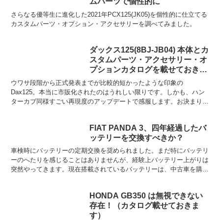
ムパーツで個性的に
さらなる優等生に進化した2021年PCX125(JK05)を個性的に仕立てる
カスタムパーツ・オプション・アクセサリーを調べてみました。
ダックス125(8BJ-JB04) 本体とカ
スタムパーツ・アクセサリー・オ
プションカタログを載せておきま
す
ウワサ段階から正式発表までが比較的短かったような印象の
Dax125。本当に市販化されたのはうれしい限りです。しかも、ハン
ターカブ同様すごい再現度のアップデートで感服します。お決まりの
公式カタログを取り寄せて眺めていますが、もうこのカタログの...
FIAT PANDA 3、四年経過したバ
ッテリーを交換すべきか？
車検時にバッテリーの定期交換を奨められました。まだ特にバッテリ
ーのへたりを感じることはありませんが、経験上バッテリー上がりは
突然やってきます。現在搭載されているバッテリーは、中古車を購入
時に新品交換してもらった純正品ですが、4年以上経ちます...
HONDA GB350 は無視できない
存在！（カタログ載せておきま
す）