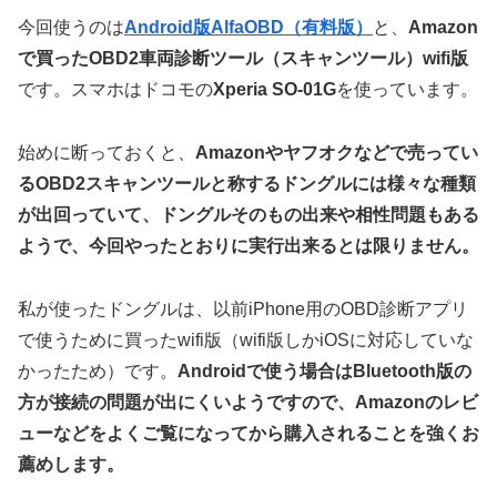
今回使うのは
Android版AlfaOBD（有料版）
と、
Amazon
で買ったOBD2車両診断ツール（スキャンツール）wifi版
です。スマホはドコモの
Xperia SO-01G
を使っています。
始めに断っておくと、
Amazonやヤフオクなどで売ってい
るOBD2スキャンツールと称するドングルには様々な種類
が出回っていて、ドングルそのもの出来や相性問題もある
ようで、今回やったとおりに実行出来るとは限りません。
私が使ったドングルは、以前iPhone用のOBD診断アプリ
で使うために買ったwifi版（wifi版しかiOSに対応していな
かったため）です。
Androidで使う場合はBluetooth版の
方が接続の問題が出にくいようですので、Amazonのレビ
ューなどをよくご覧になってから購入されることを強くお
薦めします。