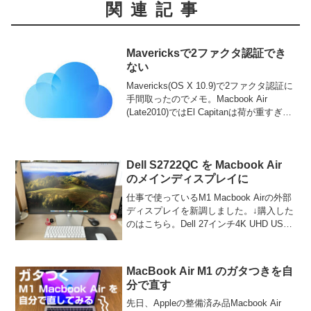
関連記事
Mavericksで2ファクタ認証でき
ない
Mavericks(OS X 10.9)で2ファクタ認証に
手間取ったのでメモ。Macbook Air
(Late2010)ではEl Capitanは荷が重すぎる
かもとMavericksを使っているのですが、
昨今のAppleの2ファクタ認証の...
Dell S2722QC を Macbook Air
のメインディスプレイに
仕事で使っているM1 Macbook Airの外部
ディスプレイを新調しました。↓購入した
のはこちら。Dell 27インチ4K UHD USB-
Cモニター - S2722QC (2021年8月27日発
売)このモニターの特長はなんといっても
コス...
MacBook Air M1 のガタつきを自
分で直す
先日、Appleの整備済み品Macbook Air