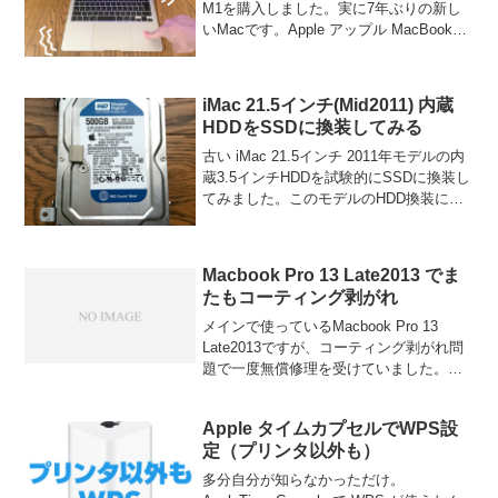
M1を購入しました。実に7年ぶりの新し
いMacです。Apple アップル MacBook
Air Retinaディスプレイ 13.3インチ ノー
トパソコン 256GB SSD MGN93J...
iMac 21.5インチ(Mid2011) 内蔵
HDDをSSDに換装してみる
古い iMac 21.5インチ 2011年モデルの内
蔵3.5インチHDDを試験的にSSDに換装し
てみました。このモデルのHDD換装にお
いて問題になるのが、純正以外のドライ
ブに交換すると冷却ファンがフル回転し
てしまうという温度センサー問題です...
Macbook Pro 13 Late2013 でま
たもコーティング剥がれ
メインで使っているMacbook Pro 13
Late2013ですが、コーティング剥がれ問
題で一度無償修理を受けていました。修
理から9ヶ月、またもコーティング剥がれ
に見舞われました。今回は前回の悲劇か
Apple タイムカプセルでWPS設
らパネルは普段ほこりを払う程度で、拭
定（プリンタ以外も）
く...
多分自分が知らなかっただけ。