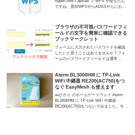
AppleTime Capsule で WPS が使えたん
ですね。普段WPSやらAOSSやらにお世
話になったことがなく、必要になったこ
ともないので知りませんでした。先日、
エアコンを新調しましてせっかくの最新
ブラウザの不可視パスワードフィ
エアコ...
ールドの文字を簡単に確認できる
ブックマークレット
フォームに入力されたパスワードを確認
したいと思うことはありませんか？フォ
ームのパスワードフィールドは通常
「******」とか「･･････」などとなって見
えません。ブラウザの自動入力機能によ
Aterm BL3000HM に TP-Link
って入力されたパスワードを確認したい
WiFi 中継器 RE200(AC750)をつ
ときなど、デベ...
なぐ EasyMesh も使えます
auひかり のホームゲートウェイ Aterm
BL3000HM に TP-Link WiFi 中継器
RE200(AC750)をつないでみました。今回
の目的はWiFiの拡張や中継ではなく、有
線LANプリンタを無線化するためです。
（そのために...