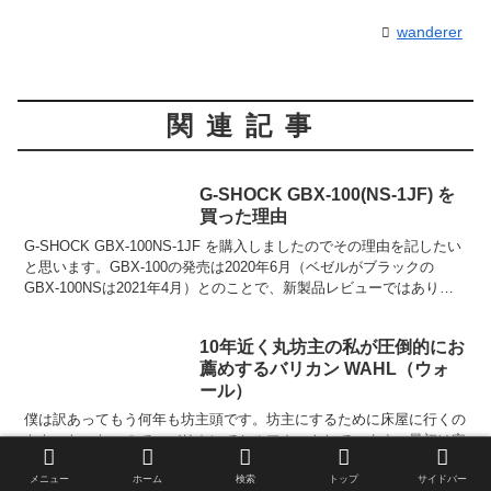
wanderer
関連記事
G-SHOCK GBX-100(NS-1JF) を
買った理由
G-SHOCK GBX-100NS-1JF を購入しましたのでその理由を記したい
と思います。GBX-100の発売は2020年6月（ベゼルがブラックの
GBX-100NSは2021年4月）とのことで、新製品レビューではありま
せんので、すべての機...
10年近く丸坊主の私が圧倒的にお
薦めするバリカン WAHL（ウォ
ール）
僕は訳あってもう何年も坊主頭です。坊主にするために床屋に行くの
ももったいないので、バリカンでセルフカットしています。最初は安
物のバリカンを買っては、キレが悪くなったり、故障したりで何度も
メニュー
ホーム
検索
トップ
サイドバー
買い換えていました。壊れてしまったり充電池の寿命では仕...