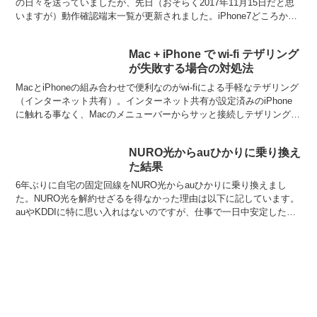
の日々を送っていましたが、先日（おそらく2017年11月15日だと思
いますが）動作確認端末一覧が更新されました。iPhone7どころか
SIMフリーについてはiPhone...
Mac + iPhone で wi-fi テザリング
が失敗する場合の対処法
MacとiPhoneの組み合わせで便利なのがwi-fiによる手軽なテザリング
（インターネット共有）。インターネット共有が設定済みのiPhone
に触れる事なく、Macのメニューバーからサッと接続しテザリングが
できる優れもの。【Amazonタイ...
NURO光からauひかりに乗り換え
た結果
6年ぶりに自宅の固定回線をNURO光からauひかりに乗り換えまし
た。NURO光を解約せざるを得なかった理由は以下に記しています。
auやKDDIに特に思い入れはないのですが、仕事で一日中安定したネ
ット接続が必要なため、NTT網を通らないという...