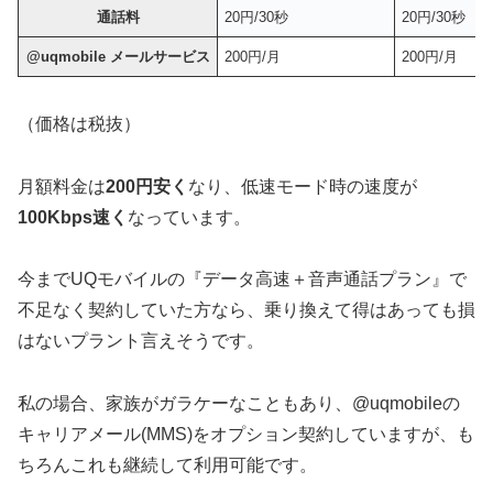
通話料
20円/30秒
20円/30秒
@uqmobile メールサービス
200円/月
200円/月
（価格は税抜）
月額料金は
200円安く
なり、低速モード時の速度が
100Kbps速く
なっています。
今までUQモバイルの『データ高速＋音声通話プラン』で
不足なく契約していた方なら、乗り換えて得はあっても損
はないプラント言えそうです。
私の場合、家族がガラケーなこともあり、@uqmobileの
キャリアメール(MMS)をオプション契約していますが、も
ちろんこれも継続して利用可能です。