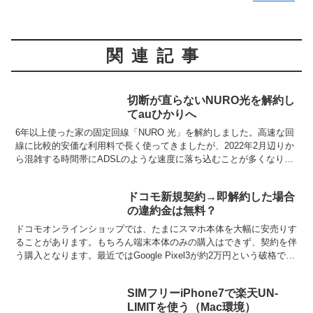
関連記事
切断が直らないNURO光を解約し
てauひかりへ
6年以上使った家の固定回線「NURO 光」を解約しました。高速な回
線に比較的安価な利用料で長く使ってきましたが、2022年2月辺りか
ら混雑する時間帯にADSLのような速度に落ち込むことが多くなりま
した。画像の多いウェブページを開ききるのに分...
ドコモ新規契約→即解約した場合
の違約金は無料？
ドコモオンラインショップでは、たまにスマホ本体を大幅に安売りす
ることがあります。もちろん端末本体のみの購入はできず、契約を伴
う購入となります。最近ではGoogle Pixel3が約2万円という破格で叩
き売りされたことがありました。でも、すで...
SIMフリーiPhone7で楽天UN-
LIMITを使う（Mac環境）