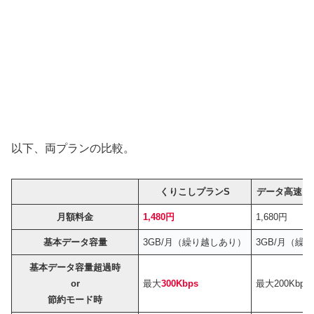
以下、両プランの比較。
くりこしプランS
データ高速＋
月額料金
1,480円
1,680円
基本データ容量
3GB/月（繰り越しあり）
3GB/月（繰
基本データ容量超過時
or
最大
300Kbps
最大200Kbps
節約モード時