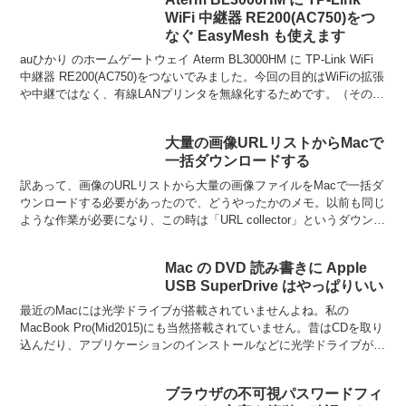
WiFi 中継器 RE200(AC750)をつ
なぐ EasyMesh も使えます
auひかり のホームゲートウェイ Aterm BL3000HM に TP-Link WiFi
中継器 RE200(AC750)をつないでみました。今回の目的はWiFiの拡張
や中継ではなく、有線LANプリンタを無線化するためです。（そのた
めに...
大量の画像URLリストからMacで
一括ダウンロードする
訳あって、画像のURLリストから大量の画像ファイルをMacで一括ダ
ウンロードする必要があったので、どうやったかのメモ。以前も同じ
ような作業が必要になり、この時は「URL collector」というダウンロ
ーダーを使用しました。ところが今回、...
Mac の DVD 読み書きに Apple
USB SuperDrive はやっぱりいい
最近のMacには光学ドライブが搭載されていませんよね。私の
MacBook Pro(Mid2015)にも当然搭載されていません。昔はCDを取り
込んだり、アプリケーションのインストールなどに光学ドライブが必
要でしたが、最近はいよいよ出番がありま...
ブラウザの不可視パスワードフィ