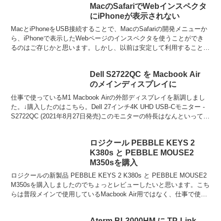
MacのSafariでWebインスペクタ
にiPhoneが表示されない
MacとiPhoneをUSB接続することで、MacのSafariの開発メニューか
ら、iPhoneで表示したWebページのインスペクタを使うことができ
るのはご存じかと思います。しかし、以前は安定して利用することが
できましたが、いつのころからか...
Dell S2722QC を Macbook Air
のメインディスプレイに
仕事で使っているM1 Macbook Airの外部ディスプレイを新調しまし
た。↓購入したのはこちら。Dell 27インチ4K UHD USB-Cモニター -
S2722QC (2021年8月27日発売)このモニターの特長はなんといっても
コス...
ロジクール PEBBLE KEYS 2
K380s と PEBBLE MOUSE2
M350sを購入
ロジクールの新製品 PEBBLE KEYS 2 K380s と PEBBLE MOUSE2
M350sを購入しましたのでちょっとレビューしたいと思います。こち
らは普段メインで使用しているMacbook Air用ではなく、仕事で使っ
ているWi...
Aterm BL3000HM に TP-Link