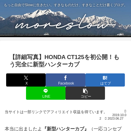
もっと自由でSlowに生きたい。すきなものだけ、すきなことだけ書くブログ。
【詳細写真】HONDA CT125を初公開！も
う完全に新型ハンターカブ
X
Facebook
はてブ
LINE
コピー
2019.10.0
2
2023.06.27
本当に出ましたよ
『新型ハンターカブ』
（一応コンセプ