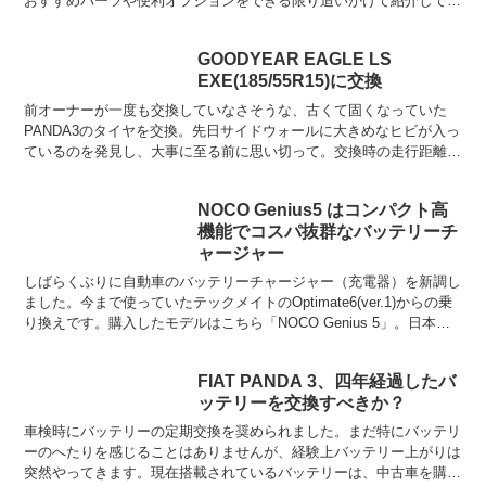
おすすめパーツや便利オプションをできる限り追いかけて紹介してい
きます！
GOODYEAR EAGLE LS
EXE(185/55R15)に交換
前オーナーが一度も交換していなさそうな、古くて固くなっていた
PANDA3のタイヤを交換。先日サイドウォールに大きめなヒビが入っ
ているのを発見し、大事に至る前に思い切って。交換時の走行距離
は：11,726km。交換したのは、以前も履いたことが...
NOCO Genius5 はコンパクト高
機能でコスパ抜群なバッテリーチ
ャージャー
しばらくぶりに自動車のバッテリーチャージャー（充電器）を新調し
ました。今まで使っていたテックメイトのOptimate6(ver.1)からの乗
り換えです。購入したモデルはこちら「NOCO Genius 5」。日本で
は輸入車に使うバッテリーチャ...
FIAT PANDA 3、四年経過したバ
ッテリーを交換すべきか？
車検時にバッテリーの定期交換を奨められました。まだ特にバッテリ
ーのへたりを感じることはありませんが、経験上バッテリー上がりは
突然やってきます。現在搭載されているバッテリーは、中古車を購入