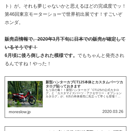
ト）が。それも夢じゃないかと思えるほどの完成度でッ！
第46回東京モーターショーで世界初出展です！すごいぞ
ホンダ。
販売店情報で、2020年3月下旬に日本での販売が確定して
いるそうです！
6月頃に後ろ倒しされた模様です。
でもちゃんと発売され
るんですね！やった！
新型ハンターカブCT125本体とカスタムパーツカ
タログ貼っておきます
もう目の毒！！新型ハンターカブ「CT125の公式カタロ
グ」と「カスタマイズパーツ・アクセサリー・オプション
カタログ」が、6月の本体発売に先立って早くも登場！例
によってPDFにはできなかったので、画像で一枚ずつ貼っ
ておきます。もちろん全ページ...
2020.03.26
moreslow.jp