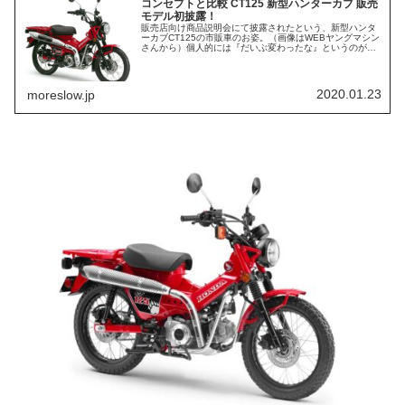
コンセプトと比較 CT125 新型ハンターカブ 販売
モデル初披露！
販売店向け商品説明会にて披露されたという、新型ハンタ
ーカブCT125の市販車のお姿。（画像はWEBヤングマシン
さんから）個人的には『だいぶ変わったな』というのが第
一印象でした。↓こちらがコンセプトモデル大枠のコンセプ
トは継承しつつ、細部はだ...
2020.01.23
moreslow.jp