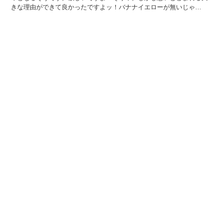
きな理由ができて良かったですよッ！バナナイエローが無いじゃ
ん！！もうね、想像すらしていませんでしたよイエローが...