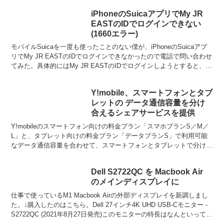
iPhoneのSuicaアプリでMy JR
EASTのIDでログインできない
(1660エラー)
モバイルSuicaを一度も使ったことのない僕が、iPhoneのSuicaアプ
リでMy JR EASTのIDでログインできなかったので電話で問い合わせ
てみた。具体的にはMy JR EASTのIDでログインしようとすると、
「モバイルSuicaで...
Y!mobile、スマートフォンとタブ
レットの データ通信容量を分け
合えるシェアサービスを提供
Y!mobileのスマートフォン向けの料金プラン「スマホプランS／M／
L」と、タブレット向けの料金プラン「データプランS」で利用可能
なデータ通信容量を合わせて、スマートフォンとタブレットで分け合
えるシェアサービスを、2017年春以降に提供し...
Dell S2722QC を Macbook Air
のメインディスプレイに
仕事で使っているM1 Macbook Airの外部ディスプレイを新調しまし
た。↓購入したのはこちら。Dell 27インチ4K UHD USB-Cモニター -
S2722QC (2021年8月27日発売)このモニターの特長はなんといっても
コス...