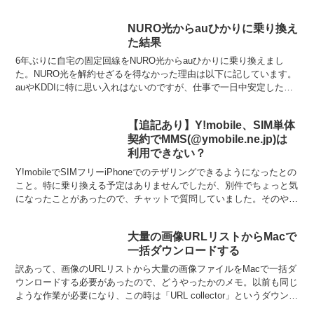
トアや正規サービスプロバ...
NURO光からauひかりに乗り換え
た結果
6年ぶりに自宅の固定回線をNURO光からauひかりに乗り換えまし
た。NURO光を解約せざるを得なかった理由は以下に記しています。
auやKDDIに特に思い入れはないのですが、仕事で一日中安定したネ
ット接続が必要なため、NTT網を通らないという...
【追記あり】Y!mobile、SIM単体
契約でMMS(@ymobile.ne.jp)は
利用できない？
Y!mobileでSIMフリーiPhoneでのテザリングできるようになったとの
こと。特に乗り換える予定はありませんでしたが、別件でちょっと気
になったことがあったので、チャットで質問していました。そのやり
とりの中で思いがけないこどが。SIMフ...
大量の画像URLリストからMacで
一括ダウンロードする
訳あって、画像のURLリストから大量の画像ファイルをMacで一括ダ
ウンロードする必要があったので、どうやったかのメモ。以前も同じ
ような作業が必要になり、この時は「URL collector」というダウンロ
ーダーを使用しました。ところが今回、...