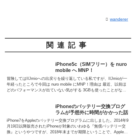
wanderer
関連記事
iPhone5c（SIMフリー）を nuro
mobile へ MNP！
冒険してはIIJmioへの出戻りを繰り返している私ですが、IIJmioが一
年経ったところで今回は nuro mobile にMNP！理由は 最近、以前ほ
どのパフォーマンスが出ていない気がする 3GBも使ったことがない
基本料が若干安い nu...
iPhoneのバッテリー交換プログ
ラムが予想外に時間がかかった話
iPhone7をAppleのバッテリー交換プログラムに出しました。2014年9
月19日以降販売されたiPhoneが対象のいわゆる『無償バッテリー交
換』というやつですが、2018年末までが期限ということで、Appleス