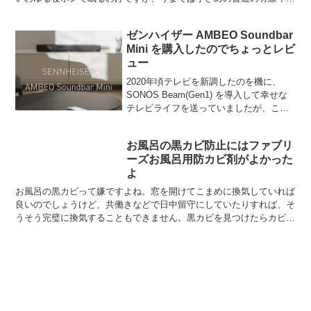
ホンを使用していまし...
ゼンハイザー AMBEO Soundbar
Mini を購入したのでちょっとレビ
ュー
2020年頃テレビを新調したのを機に、
SONOS Beam(Gen1) を導入して幸せな
テレビライフを送っていましたが、この
たびサウンドバーを新調しました。理由
は簡単に言うと「SONOS Beamがあまり
お風呂の黒カビ防止にはファブリ
好みではなかった」ということになり
ーズお風呂用防カビ剤がよかった
ま...
よ
お風呂の黒カビって嫌ですよね。窓を開けてこまめに換気していれば
良いのでしょうけど、共働きなどで日中留守にしていたりすれば、そ
うそう完璧に換気することもできません。黒カビを見つけたらカビキ
ラーなどで除去するわけですが、気がつくとまたカビが生え...