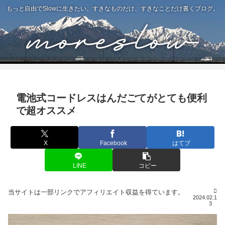
もっと自由でSlowに生きたい。すきなものだけ、すきなことだけ書くブログ。
電池式コードレスはんだごてがとても便利
で超オススメ
X
Facebook
はてブ
LINE
コピー
2024.02.1
3