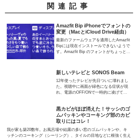
関連記事
Amazfit Bip iPhoneでフォントの
変更（MacとiCloud Drive経由）
最新のファームウェアを適用したAmazfit
Bipには現在インストールできないようで
す。Amazfit Bip のフォントがちょっと見
づらいので変更してみました。Macと
iCloud DriveとAmazTools(iPhone)を使っ
た...
新しいテレビと SONOS Beam
12年使ったテレビが先日ついに壊れまし
た。視聴中に画面が緑色になる症状が現
れ、電源のOFF/ONで一時的に凌げてい
たものの、ついに全く映らなくなってし
まいました。痛い出費でしたが、一回り
黒カビがほぼ消えた！サッシのゴ
大きいサイズの新しいテレビを購入しま
ムパッキンやコーキング部のカビ
した。初めはLGや...
取りにはコレ！
我が家も築20数年。お風呂場や結露の多い窓のゴムパッキンや、キ
ッチンのコーキング（シーリング）、タイルの目地などに根強く生え