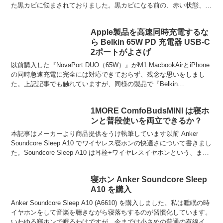
た黒カビに悩まされておりました。黒カビになる前の、赤い状態、緑
の状態、茶色の状態。何色であれとっても気分が悪い。一応...
Apple製品を高速同時充電するな
ら Belkin 65W PD 充電器 USB-C
2ポートがよさげ
以前購入した『NovaPort DUO（65W）』がM1 MacbookAirとiPhone
の同時急速充電に完全には対応できておらず、残念な思いをしまし
た。上記記事でも触れていますが、同様の製品で『Belkin
BoostCharge Pr...
1MORE ComfoBudsMINI は寝ホ
ンと普段使いを両立できるか？
本記事はメーカーより商品提供をうけ執筆しています以前 Anker
Soundcore Sleep A10 でワイヤレス寝ホンの快適さについて書きまし
た。Soundcore Sleep A10 は耳栓+ワイヤレスイヤホンという、まさ
に寝ホンに...
寝ホン Anker Soundcore Sleep
A10 を購入
Anker Soundcore Sleep A10 (A6610) を購入しました。私は睡眠の時
イヤホンをして音楽を聴きながら寝落ちするのが習慣化しています。
いわゆる寝ホンで眠るわけですが、今までは小さめの普通の有線イヤ